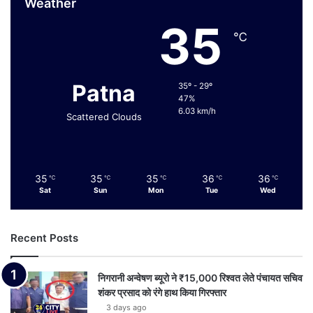
Weather
35
℃
Patna
35º - 29º
47%
6.03 km/h
Scattered Clouds
35
35
35
36
36
℃
℃
℃
℃
℃
Sat
Sun
Mon
Tue
Wed
Recent Posts
निगरानी अन्वेषण ब्यूरो ने ₹15,000 रिश्वत लेते पंचायत सचिव
शंकर प्रसाद को रंगे हाथ किया गिरफ्तार
3 days ago