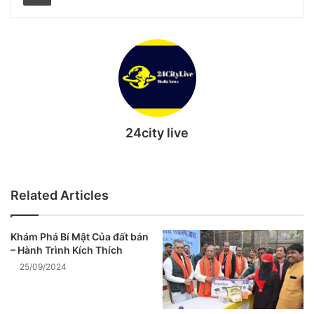
24city live
Website
Related Articles
Khám Phá Bí Mật Của đất bán
– Hành Trình Kích Thích
25/09/2024