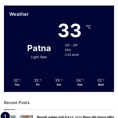
Weather
33
℃
Patna
33º - 29º
58%
2.55 km/h
Light Rain
32
35
35
34
32
℃
℃
℃
℃
℃
Thu
Fri
Sat
Sun
Mon
Recent Posts
निगरानी अन्वेषण ब्यूरो ने ₹15,000 रिश्वत लेते पंचायत सचिव