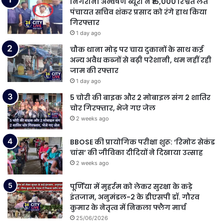
निगरानी अन्वेषण ब्यूरो ने ₹15,000 रिश्वत लेते
पंचायत सचिव शंकर प्रसाद को रंगे हाथ किया
गिरफ्तार
1 day ago
चौक थाना मोड़ पर चाय दुकानों के साथ कई
अन्य अवैध कब्जों से बढ़ी परेशानी, थम नहीं रही
जाम की रफ्तार
1 day ago
5 चोरी की बाइक और 2 मोबाइल संग 2 शातिर
चोर गिरफ्तार, भेजे गए जेल
2 weeks ago
BBOSE की प्रायोगिक परीक्षा शुरू: ‘रिमोट सेकंड
चांस’ की जीविका दीदियों ने दिखाया उत्साह
2 weeks ago
पूर्णिया में मुहर्रम को लेकर सुरक्षा के कड़े
इंतजाम, अनुमंडल-2 के डीएसपी डॉ. गौरव
कुमार के नेतृत्व में निकला फ्लैग मार्च
25/06/2026