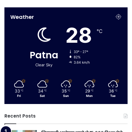
Weather
28
℃
Patna
33º - 27º
82%
3.64 km/h
Clear Sky
33
34
35
29
36
℃
℃
℃
℃
℃
Fri
Sat
Sun
Mon
Tue
Recent Posts