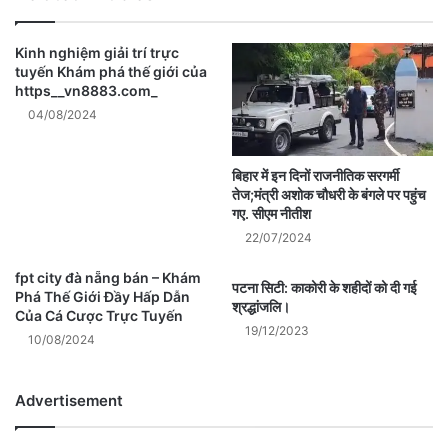
Kinh nghiệm giải trí trực
tuyến Khám phá thế giới của
https__vn8883.com_
04/08/2024
बिहार में इन दिनों राजनीतिक सरगर्मी
तेज;मंत्री अशोक चौधरी के बंगले पर पहुंच
गए. सीएम नीतीश
22/07/2024
fpt city đà nẵng bán – Khám
पटना सिटी: काकोरी के शहीदों को दी गई
Phá Thế Giới Đầy Hấp Dẫn
श्रद्धांजलि।
Của Cá Cược Trực Tuyến
19/12/2023
10/08/2024
Advertisement