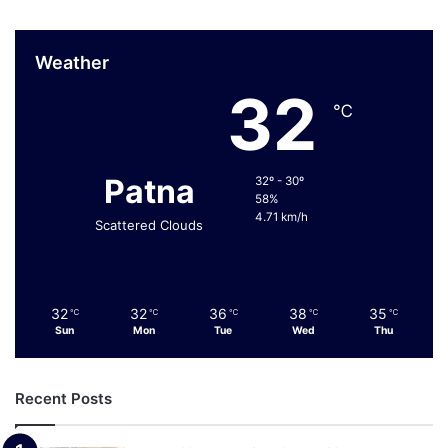
Weather
32
℃
Patna
32º - 30º
58%
4.71 km/h
Scattered Clouds
32
32
36
38
35
℃
℃
℃
℃
℃
Sun
Mon
Tue
Wed
Thu
Recent Posts