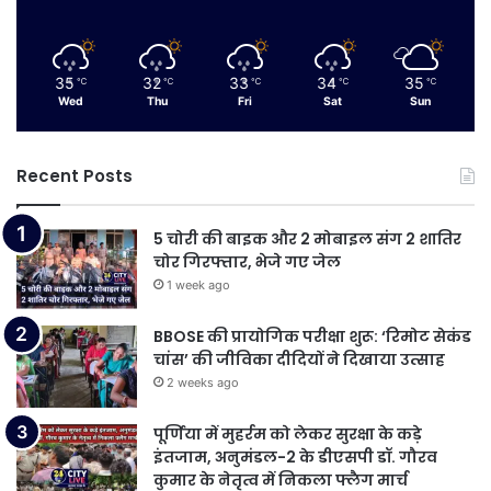
35
32
33
34
35
℃
℃
℃
℃
℃
Wed
Thu
Fri
Sat
Sun
Recent Posts
5 चोरी की बाइक और 2 मोबाइल संग 2 शातिर
चोर गिरफ्तार, भेजे गए जेल
1 week ago
BBOSE की प्रायोगिक परीक्षा शुरू: ‘रिमोट सेकंड
चांस’ की जीविका दीदियों ने दिखाया उत्साह
2 weeks ago
पूर्णिया में मुहर्रम को लेकर सुरक्षा के कड़े
इंतजाम, अनुमंडल-2 के डीएसपी डॉ. गौरव
कुमार के नेतृत्व में निकला फ्लैग मार्च