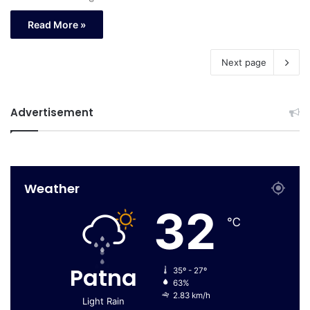
Read More »
Next page
Advertisement
Weather
32
℃
Patna
35º - 27º
63%
2.83 km/h
Light Rain