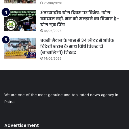
25/06/2026
अंतरराष्ट्रीय योग दिवस पर विशेष: ‘योग’
व्यायाम नहीं, मन को समझने का विज्ञान है–
योग गुरु प्रिंस
18/06/2026
बक्शी मैदान के पास से 34 लीटर से अधिक
विदेशी शराब के साथ विधि विरुद्ध दो
(नाबालिगों) निरुद्ध
14/06/2026
We are one of the most genuine and top-rated news agency in
Patna
Advertisement