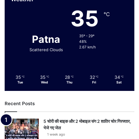
35
℃
Patna
35º - 29º
48%
2.67 km/h
Scattered Clouds
35
35
28
32
34
℃
℃
℃
℃
℃
Tue
Wed
Thu
Fri
Sat
Recent Posts
5 चोरी की बाइक और 2 मोबाइल संग 2 शातिर चोर गिरफ्तार,
भेजे गए जेल
1 week ago