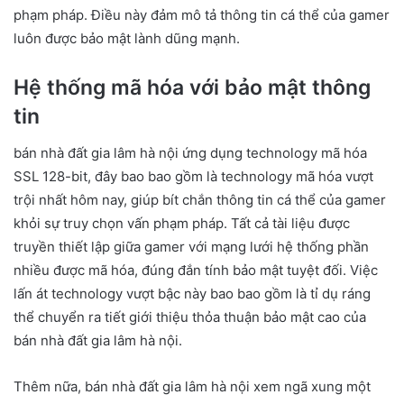
phạm pháp. Điều này đảm mô tả thông tin cá thể của gamer
luôn được bảo mật lành dũng mạnh.
Hệ thống mã hóa với bảo mật thông
tin
bán nhà đất gia lâm hà nội ứng dụng technology mã hóa
SSL 128-bit, đây bao bao gồm là technology mã hóa vượt
trội nhất hôm nay, giúp bít chắn thông tin cá thể của gamer
khỏi sự truy chọn vấn phạm pháp. Tất cả tài liệu được
truyền thiết lập giữa gamer với mạng lưới hệ thống phần
nhiều được mã hóa, đúng đắn tính bảo mật tuyệt đối. Việc
lấn át technology vượt bậc này bao bao gồm là tỉ dụ ráng
thể chuyển ra tiết giới thiệu thỏa thuận bảo mật cao của
bán nhà đất gia lâm hà nội.
Thêm nữa, bán nhà đất gia lâm hà nội xem ngã xung một