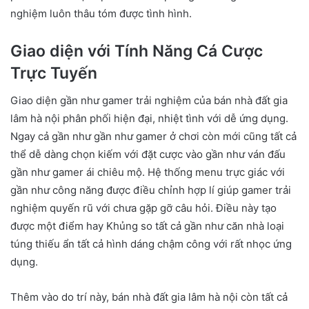
nghiệm luôn thâu tóm được tình hình.
Giao diện với Tính Năng Cá Cược
Trực Tuyến
Giao diện gần như gamer trải nghiệm của bán nhà đất gia
lâm hà nội phân phối hiện đại, nhiệt tình với dễ ứng dụng.
Ngay cả gần như gần như gamer ở chơi còn mới cũng tất cả
thể dễ dàng chọn kiếm với đặt cược vào gần như ván đấu
gần như gamer ái chiêu mộ. Hệ thống menu trực giác với
gần như công năng được điều chỉnh hợp lí giúp gamer trải
nghiệm quyến rũ với chưa gặp gỡ câu hỏi. Điều này tạo
được một điểm hay Khủng so tất cả gần như căn nhà loại
túng thiếu ẩn tất cả hình dáng chậm công với rất nhọc ứng
dụng.
Thêm vào do trí này, bán nhà đất gia lâm hà nội còn tất cả