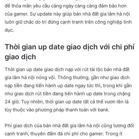
để thỏa mãn yêu cầu càng ngày càng càng đảm bảo hơn
của gamer. Sự update này giúp bán nhà đất gia lâm hà nội
luôn giữ chắc do trí đứng cạnh tranh trên công nghiệp tình
dục.
Thời gian up date giao dịch với chi phí
giao dịch
Thời gian up date giao dịch nạp với rút tài lộc bán nhà đất
gia lâm hà nội nóng vội. Thông thường, gần như giao dịch
nạp tiền đang tiến hành up date ngay tức thì, trong khi gần
như giao dịch rút tiền đang tiến hành up date trong chặng
24 giờ. Tuy nhiên, thời gian up date tất cả thể vươn lên là
tùy thuộc vào phương pháp thanh toán với bank.
Phí giao dịch của bán nhà đất gia lâm hà nội cũng tương đối
cạnh tranh, thuyên đấm đá chi phí cho gamer. Trong ít