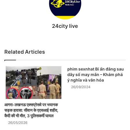
24city live
We
bsi
te
Related Articles
phim sexnhat Bí ẩn đằng sau
dãy số may mắn – Khám phá
ý nghĩa và văn hóa
26/09/2024
आगरा-लखनऊ एक्सप्रेसवे पर भयानक
सड़क हादसा: सीवान के एएसआई शहीद,
कैदी की भी मौत, 3 पुलिसकर्मी घायल
26/05/2026