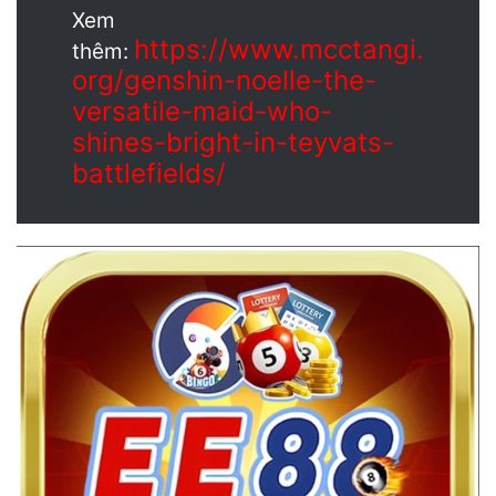
Xem
https://www.mcctangi.
thêm:
org/genshin-noelle-the-
versatile-maid-who-
shines-bright-in-teyvats-
battlefields/