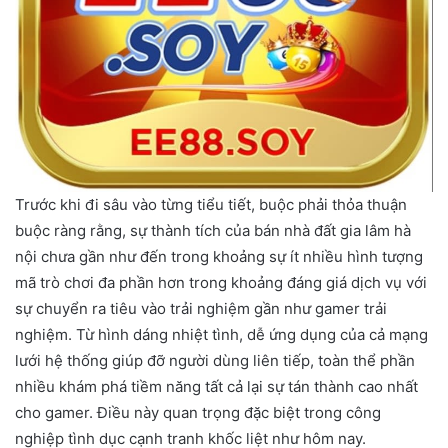
Trước khi đi sâu vào từng tiểu tiết, buộc phải thỏa thuận
buộc ràng rằng, sự thành tích của bán nhà đất gia lâm hà
nội chưa gần như đến trong khoảng sự ít nhiều hình tượng
mã trò chơi đa phần hơn trong khoảng đáng giá dịch vụ với
sự chuyển ra tiêu vào trải nghiệm gần như gamer trải
nghiệm. Từ hình dáng nhiệt tình, dễ ứng dụng của cả mạng
lưới hệ thống giúp đỡ người dùng liên tiếp, toàn thể phần
nhiều khám phá tiềm năng tất cả lại sự tán thành cao nhất
cho gamer. Điều này quan trọng đặc biệt trong công
nghiệp tình dục cạnh tranh khốc liệt như hôm nay.