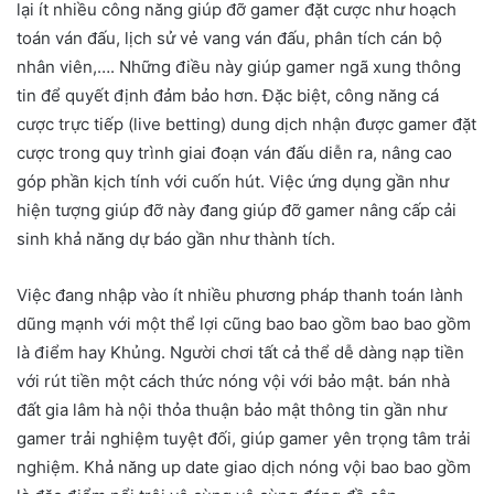
lại ít nhiều công năng giúp đỡ gamer đặt cược như hoạch
toán ván đấu, lịch sử vẻ vang ván đấu, phân tích cán bộ
nhân viên,…. Những điều này giúp gamer ngã xung thông
tin để quyết định đảm bảo hơn. Đặc biệt, công năng cá
cược trực tiếp (live betting) dung dịch nhận được gamer đặt
cược trong quy trình giai đoạn ván đấu diễn ra, nâng cao
góp phần kịch tính với cuốn hút. Việc ứng dụng gần như
hiện tượng giúp đỡ này đang giúp đỡ gamer nâng cấp cải
sinh khả năng dự báo gần như thành tích.
Việc đang nhập vào ít nhiều phương pháp thanh toán lành
dũng mạnh với một thể lợi cũng bao bao gồm bao bao gồm
là điểm hay Khủng. Người chơi tất cả thể dễ dàng nạp tiền
với rút tiền một cách thức nóng vội với bảo mật. bán nhà
đất gia lâm hà nội thỏa thuận bảo mật thông tin gần như
gamer trải nghiệm tuyệt đối, giúp gamer yên trọng tâm trải
nghiệm. Khả năng up date giao dịch nóng vội bao bao gồm