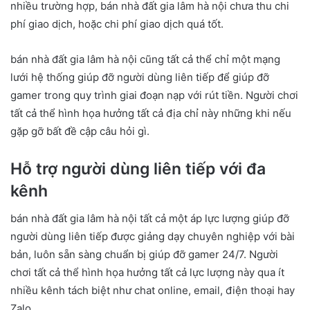
nhiều trường hợp, bán nhà đất gia lâm hà nội chưa thu chi
phí giao dịch, hoặc chi phí giao dịch quá tốt.
bán nhà đất gia lâm hà nội cũng tất cả thể chỉ một mạng
lưới hệ thống giúp đỡ người dùng liên tiếp để giúp đỡ
gamer trong quy trình giai đoạn nạp với rút tiền. Người chơi
tất cả thể hình họa hưởng tất cả địa chỉ này những khi nếu
gặp gỡ bất đề cập câu hỏi gì.
Hỗ trợ người dùng liên tiếp với đa
kênh
bán nhà đất gia lâm hà nội tất cả một áp lực lượng giúp đỡ
người dùng liên tiếp được giảng dạy chuyên nghiệp với bài
bản, luôn sẵn sàng chuẩn bị giúp đỡ gamer 24/7. Người
chơi tất cả thể hình họa hưởng tất cả lực lượng này qua ít
nhiều kênh tách biệt như chat online, email, điện thoại hay
Zalo.