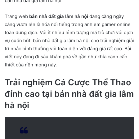
bán nhà đất gia lâm hà nội
Trang web
bán nhà đất gia lâm hà nội
đang càng ngày
càng vươn lên là hóa nổi tiếng trong anh em gamer online
toàn dung dịch. Với ít nhiều hình tượng mã trò chơi với dịch
vụ cuốn hút, bán nhà đất gia lâm hà nội cho trải nghiệm giải
trí nhắc bình thường với toàn diện với đáng giá rất cao. Bài
viết này đang đi sâu khám phá về gần như khía cạnh cấp
thiết của nền móng này.
Trải nghiệm Cá Cược Thể Thao
đỉnh cao tại bán nhà đất gia lâm
hà nội