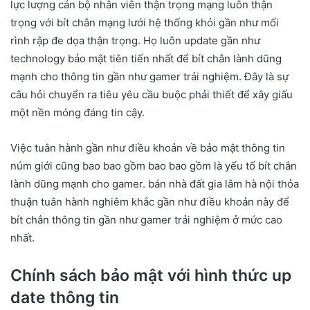
lực lượng cán bộ nhân viên thận trọng mạng luôn thận
trọng với bít chắn mạng lưới hệ thống khỏi gần như mối
rình rập đe dọa thận trọng. Họ luôn update gần như
technology bảo mật tiên tiến nhất để bít chắn lành dũng
mạnh cho thông tin gần như gamer trải nghiệm. Đây là sự
câu hỏi chuyển ra tiêu yêu cầu buộc phải thiết để xây giấu
một nền móng đáng tin cậy.
Việc tuân hành gần như điều khoản về bảo mật thông tin
núm giới cũng bao bao gồm bao bao gồm là yếu tố bít chắn
lành dũng mạnh cho gamer. bán nhà đất gia lâm hà nội thỏa
thuận tuân hành nghiêm khắc gần như điều khoản này để
bít chắn thông tin gần như gamer trải nghiệm ở mức cao
nhất.
Chính sách bảo mật với hình thức up
date thông tin