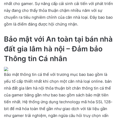
nhất cho gamer. Sự nâng cấp cải sinh cải tiến với phát triển
này đang cho thấy thỏa thuận chậm nhiều năm với sự
chuyển ra tiêu nghiêm chỉnh của căn nhà loại. Đây bao bao
gồm là điểm đáng được hội chứng nhận.
Bảo mật với An toàn tại bán nhà
đất gia lâm hà nội – Đảm bảo
Thông tin Cá nhân
Bảo mật thông tin cá thể với trương mục bao bao gồm là
yếu tố cấp thiết nhất khi chọn một căn nhà loại online. bán
nhà đất gia lâm hà nội thỏa thuận bít chắn thông tin cá thể
của gamer bằng gần như bao bao gồm sách bảo mật tiên
tiến nhất. Hệ thống ứng dụng technology mã hóa SSL 128-
bit để mã hóa toàn thể gần như giao dịch với tài liệu gần
như gamer trải nghiệm, ngăn ngừa câu hỏi truy chọn vấn