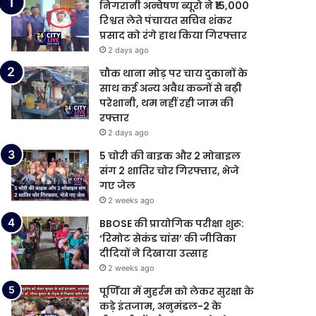
निगरानी अन्वेषण ब्यूरो ने ₹15,000
रिश्वत लेते पंचायत सचिव शंकर
प्रसाद को रंगे हाथ किया गिरफ्तार
2 days ago
चौक थाना मोड़ पर चाय दुकानों के
साथ कई अन्य अवैध कब्जों से बढ़ी
परेशानी, थम नहीं रही जाम की
रफ्तार
2 days ago
5 चोरी की बाइक और 2 मोबाइल
संग 2 शातिर चोर गिरफ्तार, भेजे
गए जेल
2 weeks ago
BBOSE की प्रायोगिक परीक्षा शुरू:
‘रिमोट सेकंड चांस’ की जीविका
दीदियों ने दिखाया उत्साह
2 weeks ago
पूर्णिया में मुहर्रम को लेकर सुरक्षा के
कड़े इंतजाम, अनुमंडल-2 के