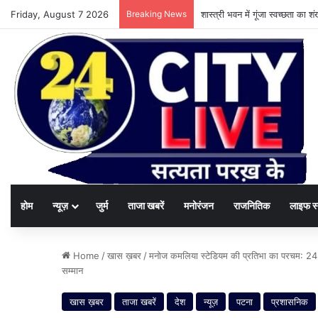
Friday, August 7 2026
Breaking News
शास्त्री भवन में गूंजा स्वच्छता का
होम
न्यूज़
जुर्म
ताजा खबरें
मनोरंजन
राजनितिक
लाइफ स
Home
/
खास ख़बर
/
मनोज कमलिया स्टेडियम की प्रतिभा का परचम: 24 यु
सम्मान
खास ख़बर
ताजा खबरें
देश
न्यूज़
पटना
प्रशासनिक