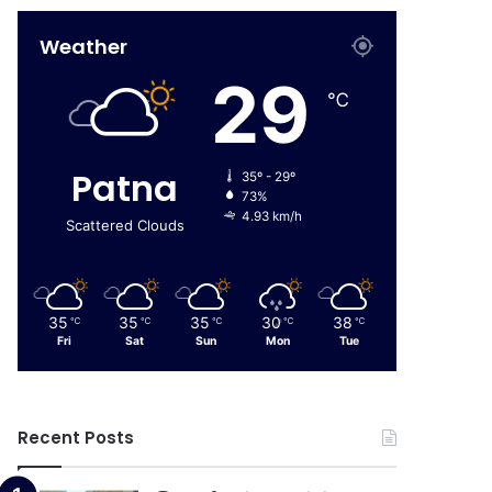
Weather
29
℃
Patna
35º - 29º
73%
4.93 km/h
Scattered Clouds
35
35
35
30
38
℃
℃
℃
℃
℃
Fri
Sat
Sun
Mon
Tue
Recent Posts