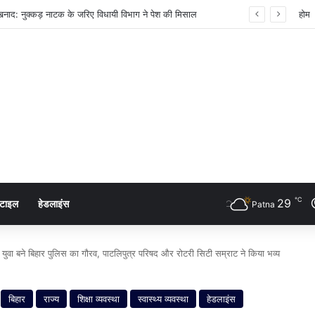
 शंखनाद: नुक्कड़ नाटक के जरिए विधायी विभाग ने पेश की मिसाल
होम
℃
29
्टाइल
हेडलाइंस
Patna
वा बने बिहार पुलिस का गौरव, पाटलिपुत्र परिषद और रोटरी सिटी सम्राट ने किया भव्य
बिहार
राज्य
शिक्षा व्यवस्था
स्वास्थ्य व्यवस्था
हेडलाइंस