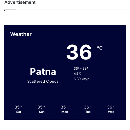
Advertisement
Weather
36
℃
Patna
36º - 29º
44%
6.39 km/h
Scattered Clouds
35
35
35
36
36
℃
℃
℃
℃
℃
Sat
Sun
Mon
Tue
Wed