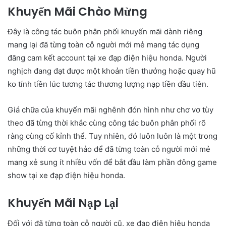
Khuyến Mãi Chào Mừng
Đây là công tác buôn phân phối khuyến mãi dành riêng
mang lại đã từng toàn cỗ người mới mẻ mang tác dụng
đăng cam kết account tại xe đạp điện hiệu honda. Người
nghịch đang đạt được một khoản tiền thưởng hoặc quay hũ
ko tính tiền lúc tương tác thương lượng nạp tiền đầu tiên.
Giá chữa của khuyến mãi nghênh đón hình như chơ vơ tùy
theo đã từng thời khắc cùng công tác buôn phân phối rõ
ràng cùng cố kỉnh thể. Tuy nhiên, đó luôn luôn là một trong
những thời cơ tuyệt hảo để đã từng toàn cỗ người mới mẻ
mang xẻ sung ít nhiều vốn để bắt đầu làm phần đông game
show tại xe đạp điện hiệu honda.
Khuyến Mãi Nạp Lại
Đối với đã từng toàn cỗ người cũ, xe đạp điện hiệu honda