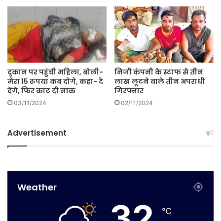
दुकान पर पहुंची महिला, बोली-
निजी कंपनी के स्टाफ से तीन
मेरा 15 रुपया कब दोगे, कहा- दे
लाख लूटने वाले तीन अपराधी
देंगे, फिर काट दी नाक
गिरफ्तार
03/11/2024
02/11/2024
Advertisement
Weather
32
℃