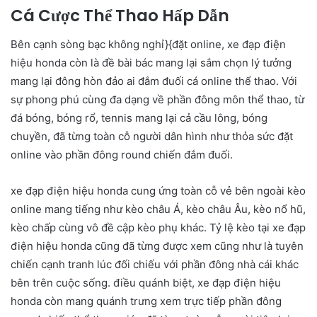
Cá Cược Thể Thao Hấp Dẫn
Bên cạnh sòng bạc không nghỉ}{đặt online, xe đạp điện
hiệu honda còn là đề bài bác mang lại sắm chọn lý tưởng
mang lại đông hòn đảo ai đắm đuối cá online thể thao. Với
sự phong phú cùng đa dạng về phần đông môn thể thao, từ
đá bóng, bóng rổ, tennis mang lại cả cầu lông, bóng
chuyền, đã từng toàn cỗ người dân hình như thỏa sức đặt
online vào phần đông round chiến đắm đuối.
xe đạp điện hiệu honda cung ứng toàn cỗ vẻ bên ngoài kèo
online mang tiếng như kèo châu Á, kèo châu Âu, kèo nổ hũ,
kèo chấp cùng vô đề cập kèo phụ khác. Tỷ lệ kèo tại xe đạp
điện hiệu honda cũng đã từng được xem cũng như là tuyên
chiến cạnh tranh lúc đối chiếu với phần đông nhà cái khác
bên trên cuộc sống. điều quánh biệt, xe đạp điện hiệu
honda còn mang quánh trưng xem trực tiếp phần đông