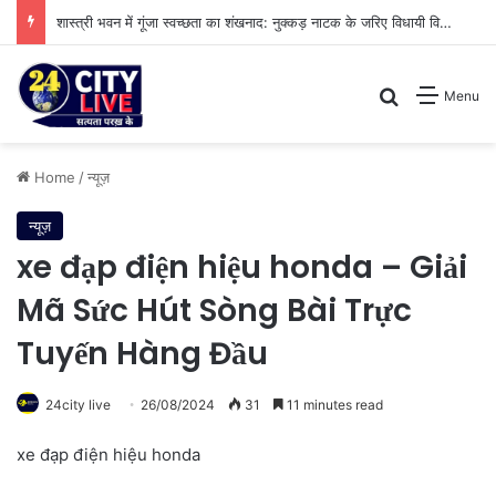
शास्त्री भवन में गूंजा स्वच्छता का शंखनाद: नुक्कड़ नाटक के जरिए विधायी विभाग ने पेश की मिसाल
Search for
Menu
Home
/
न्यूज़
न्यूज़
xe đạp điện hiệu honda – Giải
Mã Sức Hút Sòng Bài Trực
Tuyến Hàng Đầu
24city live
26/08/2024
31
11 minutes read
xe đạp điện hiệu honda