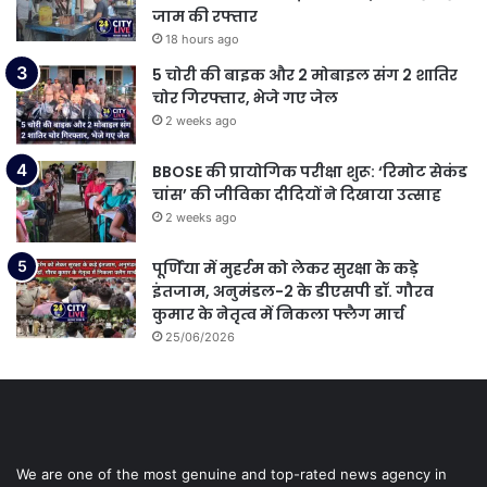
जाम की रफ्तार
18 hours ago
5 चोरी की बाइक और 2 मोबाइल संग 2 शातिर
चोर गिरफ्तार, भेजे गए जेल
2 weeks ago
BBOSE की प्रायोगिक परीक्षा शुरू: ‘रिमोट सेकंड
चांस’ की जीविका दीदियों ने दिखाया उत्साह
2 weeks ago
पूर्णिया में मुहर्रम को लेकर सुरक्षा के कड़े
इंतजाम, अनुमंडल-2 के डीएसपी डॉ. गौरव
कुमार के नेतृत्व में निकला फ्लैग मार्च
25/06/2026
We are one of the most genuine and top-rated news agency in