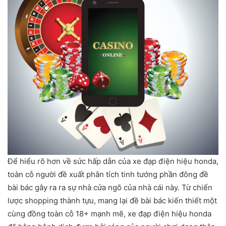
Để hiểu rõ hơn về sức hấp dẫn của xe đạp điện hiệu honda,
toàn cỗ người đề xuất phân tích tinh tướng phần đông đề
bài bác gây ra ra sự nhà cửa ngõ của nhà cái này. Từ chiến
lược shopping thành tựu, mang lại đề bài bác kiến thiết một
cùng đồng toàn cỗ 18+ mạnh mẽ, xe đạp điện hiệu honda