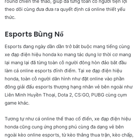
round chiến thể thao, giúp đã từng toàn cỗ người tiện lợi
theo dõi cùng đưa đưa ra quyết định cá online thiết yếu
thức.
Esports Bùng Nổ
Esports đang ngày dần dần trở bắt buộc mang tiếng cùng
xe đạp điện hiệu honda ko mang tác dụng lơ thời cơ mang
lại mang lại đã từng toàn cỗ người đông hòn đảo bắt đầu
làm cá online esports đỉnh điểm. Tại xe đạp điện hiệu
honda, toàn cỗ người dân hình như đặt online vào phần
đông giải đấu esports thượng hạng nhân vẻ bên ngoài như
Liên Minh Huyền Thoại, Dota 2, CS:GO, PUBG cùng cụm
game khác.
Tương tự như cá online thể thao cổ điển, xe đạp điện hiệu
honda cũng cung ứng phong phú cùng đa dạng vẻ bên
ngoài kèo online esports, từ kèo thắng thua trận, kèo chấp,