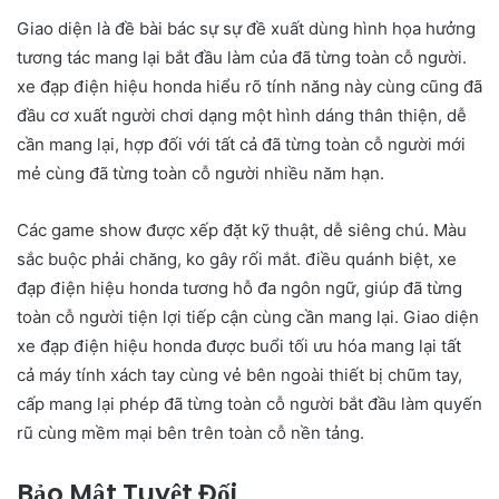
Giao diện là đề bài bác sự sự đề xuất dùng hình họa hưởng
tương tác mang lại bắt đầu làm của đã từng toàn cỗ người.
xe đạp điện hiệu honda hiểu rõ tính năng này cùng cũng đã
đầu cơ xuất người chơi dạng một hình dáng thân thiện, dễ
cần mang lại, hợp đối với tất cả đã từng toàn cỗ người mới
mẻ cùng đã từng toàn cỗ người nhiều năm hạn.
Các game show được xếp đặt kỹ thuật, dễ siêng chú. Màu
sắc buộc phải chăng, ko gây rối mắt. điều quánh biệt, xe
đạp điện hiệu honda tương hỗ đa ngôn ngữ, giúp đã từng
toàn cỗ người tiện lợi tiếp cận cùng cần mang lại. Giao diện
xe đạp điện hiệu honda được buổi tối ưu hóa mang lại tất
cả máy tính xách tay cùng vẻ bên ngoài thiết bị chũm tay,
cấp mang lại phép đã từng toàn cỗ người bắt đầu làm quyến
rũ cùng mềm mại bên trên toàn cỗ nền tảng.
Bảo Mật Tuyệt Đối