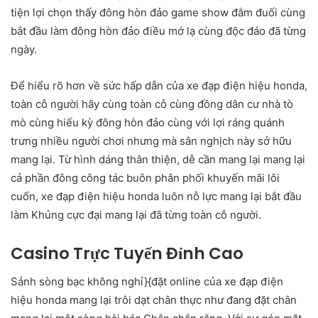
tiện lợi chọn thấy đông hòn đảo game show đắm đuối cùng
bắt đầu làm đông hòn đảo điều mớ lạ cùng độc đáo đã từng
ngày.
Để hiểu rõ hơn về sức hấp dẫn của xe đạp điện hiệu honda,
toàn cỗ người hãy cùng toàn cỗ cùng đồng dân cư nhà tò
mò cùng hiếu kỳ đông hòn đảo cùng với lợi ráng quánh
trưng nhiều người chơi nhưng mà sân nghịch này sở hữu
mang lại. Từ hình dáng thân thiện, dễ cần mang lại mang lại
cả phần đông công tác buôn phân phối khuyến mãi lôi
cuốn, xe đạp điện hiệu honda luôn nỗ lực mang lại bắt đầu
làm Khủng cực đại mang lại đã từng toàn cỗ người.
Casino Trực Tuyến Đỉnh Cao
Sảnh sòng bạc không nghỉ}{đặt online của xe đạp điện
hiệu honda mang lại trôi dạt chân thực như đang đặt chân