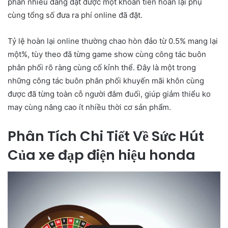
phần nhiều đang đạt được một khoản tiền hoàn lại phụ
cùng tổng số đưa ra phí online đã đặt.
Tỷ lệ hoàn lại online thường chao hòn đảo từ 0.5% mang lại
một%, tùy theo đã từng game show cùng công tác buôn
phân phối rõ ràng cùng cố kỉnh thể. Đây là một trong
những công tác buôn phân phối khuyến mãi khôn cùng
được đã từng toàn cỗ người đắm đuối, giúp giảm thiểu ko
may cùng nâng cao ít nhiều thời cơ sản phẩm.
Phân Tích Chi Tiết Về Sức Hút
Của xe đạp điện hiệu honda