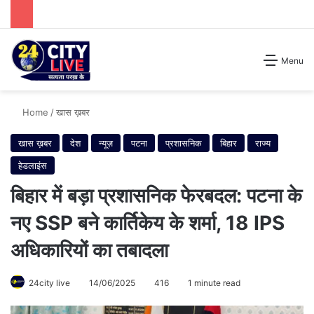
Search for
Menu
Home
/
खास ख़बर
खास ख़बर
देश
न्यूज़
पटना
प्रशासनिक
बिहार
राज्य
हेडलाइंस
बिहार में बड़ा प्रशासनिक फेरबदल: पटना के
नए SSP बने कार्तिकेय के शर्मा, 18 IPS
अधिकारियों का तबादला
24city live
14/06/2025
416
1 minute read