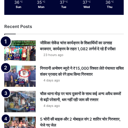
36
35
37
37
36
℃
℃
℃
℃
℃
Sun
Mon
Tue
Wed
Thu
Recent Posts
जीविका सेकेंड चांस कार्यक्रम के शिक्षार्थियों का उत्साह
बरकरार, कार्यक्रम के तहत 1,082 लर्नर्स दे रहे हैं परीक्षा
23 hours ago
निगरानी अन्वेषण ब्यूरो ने ₹15,000 रिश्वत लेते पंचायत सचिव
शंकर प्रसाद को रंगे हाथ किया गिरफ्तार
4 days ago
चौक थाना मोड़ पर चाय दुकानों के साथ कई अन्य अवैध कब्जों
से बढ़ी परेशानी, थम नहीं रही जाम की रफ्तार
4 days ago
5 चोरी की बाइक और 2 मोबाइल संग 2 शातिर चोर गिरफ्तार,
भेजे गए जेल