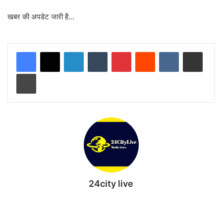
खबर की अपडेट जारी है…
LinkedIn
Tumblr
Pinterest
Reddit
VKontakte
Share via Email
Print
24city live
Website