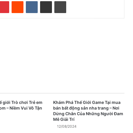
mblr
Pinterest
Reddit
VKontakte
Share via Email
Print
 giới Trò chơi Trẻ em
Khám Phá Thế Giới Game Tại mua
com – Niềm Vui Vô Tận
bán bất động sản nha trang – Nơi
Dừng Chân Của Những Người Đam
Mê Giải Trí
12/08/2024