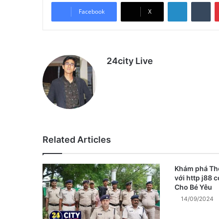
LinkedIn
Tu
Facebook
X
24city Live
Related Articles
Khám phá Thế
với http j88 
Cho Bé Yêu
14/09/2024