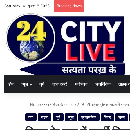
Saturday, August 8 2026
Breaking News
होम
न्यूज़
जुर्म
ताजा खबरें
मनोरंजन
राजनितिक
लाइफ स
Home
/
गया
/
बिहार के गया में फर्जी सिपाही अरेस्ट;पुलिस लाइन में रहकर
गया
घटना
जुर्म
न्यूज़
प्रशासनिक
बिहार
राज्य