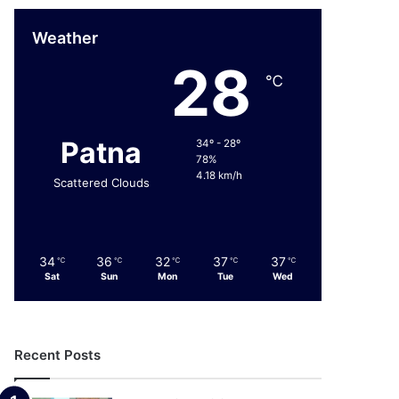
Weather
28
℃
Patna
34º - 28º
78%
4.18 km/h
Scattered Clouds
34
36
32
37
37
℃
℃
℃
℃
℃
Sat
Sun
Mon
Tue
Wed
Recent Posts