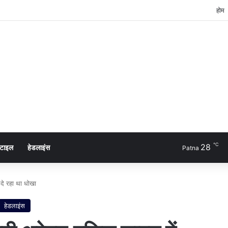
होम
℃
28
्टाइल
हेडलाइंस
Patna
 दे रहा था धोखा
हेडलाइंस