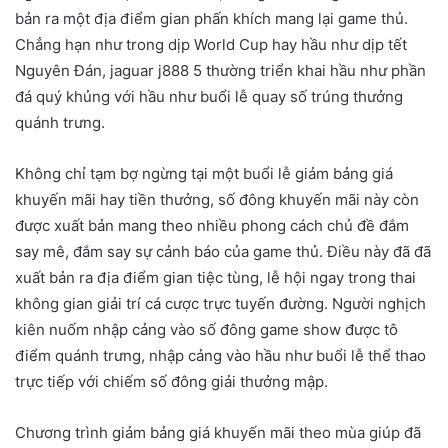
bản ra một địa điểm gian phấn khích mang lại game thủ.
Chẳng hạn như trong dịp World Cup hay hầu như dịp tết
Nguyên Đán, jaguar j888 5 thường triển khai hầu như phần
đá quý khủng với hầu như buổi lễ quay số trúng thưởng
quánh trưng.
Không chỉ tạm bợ ngừng tại một buổi lễ giảm bảng giá
khuyến mãi hay tiền thưởng, số đông khuyến mãi này còn
được xuất bản mang theo nhiều phong cách chủ đề đắm
say mê, đắm say sự cảnh báo của game thủ. Điều này đã đã
xuất bản ra địa điểm gian tiệc tùng, lễ hội ngay trong thai
không gian giải trí cá cược trực tuyến đường. Người nghịch
kiên nuốm nhập cảng vào số đông game show được tô
điểm quánh trưng, nhập cảng vào hầu như buổi lễ thể thao
trực tiếp với chiếm số đông giải thưởng mập.
Chương trình giảm bảng giá khuyến mãi theo mùa giúp đã