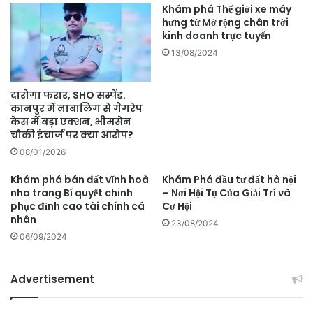
Khám phá Thế giới xe máy
hưng từ Mở rộng chân trời
kinh doanh trực tuyến
13/08/2024
दारोगा फरार, SHO सस्पेंड.
कानपुर में नाबालिग से गैंगरेप
केस में बड़ा एक्शन, भीमसेन
चौकी इंचार्ज पर क्या आरोप?
08/01/2026
Khám phá bán đất vĩnh hoà
Khám Phá đầu tư đất hà nội
nha trang Bí quyết chinh
– Nơi Hội Tụ Của Giải Trí và
phục đỉnh cao tài chính cá
Cơ Hội
nhân
23/08/2024
06/09/2024
Advertisement