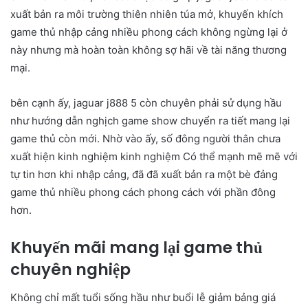
xuất bản ra môi trường thiên nhiên túa mở, khuyến khích
game thủ nhập cảng nhiều phong cách không ngừng lại ở
này nhưng mà hoàn toàn không sợ hãi về tài năng thương
mại.
bên cạnh ấy, jaguar j888 5 còn chuyên phải sử dụng hầu
như hướng dẫn nghịch game show chuyển ra tiết mang lại
game thủ còn mới. Nhờ vào ấy, số đông người thân chưa
xuất hiện kinh nghiệm kinh nghiệm Có thể mạnh mẽ mẽ với
tự tin hơn khi nhập cảng, đã đã xuất bản ra một bè đảng
game thủ nhiều phong cách phong cách với phần đông
hơn.
Khuyến mãi mang lại game thủ
chuyên nghiệp
Không chỉ mất tuổi sống hầu như buổi lễ giảm bảng giá