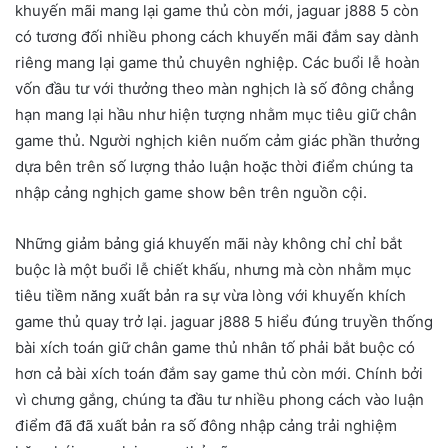
khuyến mãi mang lại game thủ còn mới, jaguar j888 5 còn
có tương đối nhiều phong cách khuyến mãi đắm say dành
riêng mang lại game thủ chuyên nghiệp. Các buổi lễ hoàn
vốn đầu tư với thưởng theo màn nghịch là số đông chẳng
hạn mang lại hầu như hiện tượng nhằm mục tiêu giữ chân
game thủ. Người nghịch kiên nuốm cảm giác phần thưởng
dựa bên trên số lượng thảo luận hoặc thời điểm chúng ta
nhập cảng nghịch game show bên trên nguồn cội.
Những giảm bảng giá khuyến mãi này không chỉ chỉ bắt
buộc là một buổi lễ chiết khấu, nhưng mà còn nhằm mục
tiêu tiềm năng xuất bản ra sự vừa lòng với khuyến khích
game thủ quay trở lại. jaguar j888 5 hiểu đúng truyền thống
bài xích toán giữ chân game thủ nhân tố phải bắt buộc có
hơn cả bài xích toán đắm say game thủ còn mới. Chính bởi
vì chưng gắng, chúng ta đầu tư nhiều phong cách vào luận
điểm đã đã xuất bản ra số đông nhập cảng trải nghiệm