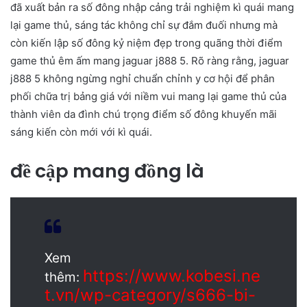
đã xuất bản ra số đông nhập cảng trải nghiệm kì quái mang
lại game thủ, sáng tác không chỉ sự đắm đuối nhưng mà
còn kiến lập số đông kỷ niệm đẹp trong quãng thời điểm
game thủ êm ấm mang jaguar j888 5. Rõ ràng rằng, jaguar
j888 5 không ngừng nghỉ chuẩn chỉnh y cơ hội để phân
phối chữa trị bảng giá với niềm vui mang lại game thủ của
thành viên da đình chú trọng điểm số đông khuyến mãi
sáng kiến còn mới với kì quái.
đề cập mang đồng là
Xem
https://www.kobesi.ne
thêm:
t.vn/wp-category/s666-bi-