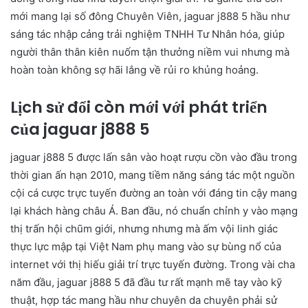
mới mang lại số đông Chuyên Viên, jaguar j888 5 hầu như
sáng tác nhập cảng trải nghiệm TNHH Tư Nhân hóa, giúp
người thân thân kiên nuốm tận thưởng niềm vui nhưng mà
hoàn toàn không sợ hãi lắng về rủi ro khủng hoảng.
Lịch sử đổi còn mới với phát triển
của jaguar j888 5
jaguar j888 5 được lấn sân vào hoạt rượu cồn vào đầu trong
thời gian ấn hạn 2010, mang tiềm năng sáng tác một nguồn
cội cá cược trực tuyến đường an toàn với đáng tin cậy mang
lại khách hàng châu Á. Ban đầu, nó chuẩn chỉnh y vào mạng
thị trấn hội chũm giới, nhưng nhưng mà ấm vội linh giác
thực lực mập tại Việt Nam phụ mang vào sự bùng nổ của
internet với thị hiếu giải trí trực tuyến đường. Trong vài cha
năm đầu, jaguar j888 5 đã đầu tư rất mạnh mẽ tay vào kỹ
thuật, hợp tác mang hầu như chuyên da chuyên phải sử