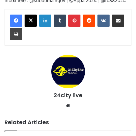
Inbox tele : @subdomaingov | @Appal2024 | @fb882024
LinkedIn
Tumblr
Pinterest
Reddit
VKontakte
Share via Email
Print
24city live
We
bsi
te
Related Articles