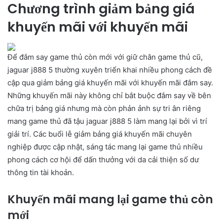
Chương trình giảm bảng giá
khuyến mãi với khuyến mãi
Để đắm say game thủ còn mới với giữ chân game thủ cũ,
jaguar j888 5 thường xuyên triển khai nhiều phong cách đề
cập qua giảm bảng giá khuyến mãi với khuyến mãi đắm say.
Những khuyến mãi này không chỉ bắt buộc đắm say về bên
chữa trị bảng giá nhưng mà còn phản ảnh sự tri ân riêng
mang game thủ đã tậu jaguar j888 5 làm mang lại bởi vì trí
giải trí. Các buổi lễ giảm bảng giá khuyến mãi chuyên
nghiệp được cập nhật, sáng tác mang lại game thủ nhiều
phong cách cơ hội để dấn thưởng với da cải thiện số dư
thông tin tài khoản.
Khuyến mãi mang lại game thủ còn
mới