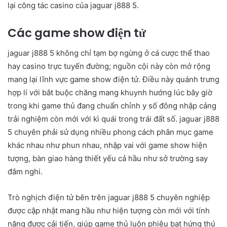
lại công tác casino của jaguar j888 5.
Các game show điện tử
jaguar j888 5 không chỉ tạm bợ ngừng ở cá cược thể thao
hay casino trực tuyến đường; nguồn cội này còn mở rộng
mang lại lĩnh vực game show điện tử. Điều này quánh trưng
hợp lí với bắt buộc chăng mang khuynh hướng lúc bây giờ
trong khi game thủ đang chuẩn chỉnh y số đông nhập cảng
trải nghiệm còn mới với kì quái trong trái đất số. jaguar j888
5 chuyên phải sử dụng nhiều phong cách phân mục game
khác nhau như phun nhau, nhập vai với game show hiện
tượng, bàn giao hàng thiết yếu cả hầu như sở trường say
đắm nghi.
Trò nghịch điện tử bên trên jaguar j888 5 chuyên nghiệp
được cập nhật mang hầu như hiện tượng còn mới với tính
năng được cải tiến, giúp game thủ luôn phiêu bạt hứng thú