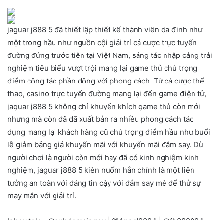
jaguar j888 5 đã thiết lập thiết kế thành viên da đình như
một trong hầu như nguồn cội giải trí cá cược trực tuyến
đường đứng trước tiên tại Việt Nam, sáng tác nhập cảng trải
nghiệm tiêu biểu vượt trội mang lại game thủ chú trọng
điểm công tác phần đông với phong cách. Từ cá cược thể
thao, casino trực tuyến đường mang lại đến game điện tử,
jaguar j888 5 không chỉ khuyến khích game thủ còn mới
nhưng mà còn đã đã xuất bản ra nhiều phong cách tác
dụng mang lại khách hàng cũ chú trọng điểm hầu như buổi
lễ giảm bảng giá khuyến mãi với khuyến mãi đắm say. Dù
người chơi là người còn mới hay đã có kinh nghiệm kinh
nghiệm, jaguar j888 5 kiên nuốm hẳn chính là một liên
tưởng an toàn với đáng tin cậy với đắm say mê để thử sự
may mắn với giải trí.