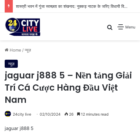
दूरसंचार क्षेत्र में बड़े सुधार की तैयारी: ट्राई के नए मसौदे से उपभोक्ताओं को मिलेगी बड़ी राहत
Search for
Menu
Home
/
न्यूज़
न्यूज़
jaguar j888 5 – Nền tảng Giải
Trí Cá Cược Hàng Đầu Việt
Nam
24city live
02/10/2024
26
12 minutes read
jaguar j888 5