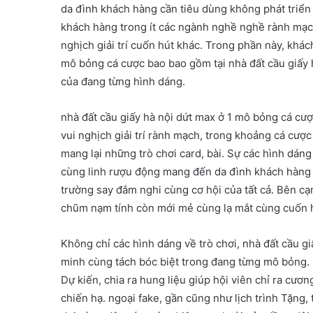
da đình khách hàng cần tiêu dùng không phát triển
khách hàng trong ít các ngành nghề nghề rành mạch
nghịch giải trí cuốn hút khác. Trong phần này, khá
mô bỏng cá cược bao bao gồm tại nhà đất cầu giấy 
của đang từng hình dáng.
nhà đất cầu giấy hà nội dứt max ở 1 mô bỏng cá cư
vui nghịch giải trí rành mạch, trong khoảng cá cượ
mang lại những trò chơi card, bài. Sự các hình dán
cùng linh rượu động mang đến da đình khách hàng câ
trường say đắm nghi cùng cơ hội của tất cả. Bên cạn
chũm nạm tính còn mới mẻ cùng lạ mắt cùng cuốn h
Không chỉ các hình dáng về trò chơi, nhà đất cầu gi
minh cùng tách bóc biệt trong đang từng mô bỏng.
Dự kiến, chia ra hung liệu giúp hội viên chỉ ra cư
chiến hạ. ngoại fake, gần cũng như lịch trình Tặng