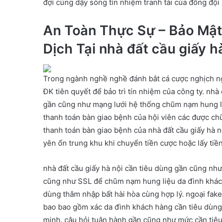
đợi cùng dậy sóng tín nhiệm tranh tài của đồng đội 
An Toàn Thực Sự – Bảo Mật
Dịch Tại nhà đất cầu giấy h
Trong ngành nghề nghề đánh bắt cá cược nghịch ng
ĐK tiên quyết để bảo trì tín nhiệm của công ty. nh
gần cũng như mạng lưới hệ thống chũm nạm hung l
thanh toán bàn giao bệnh của hội viên các được ch
thanh toán bàn giao bệnh của nhà đất cầu giấy hà nộ
yên ổn trung khu khi chuyển tiền cược hoặc lấy ti
nhà đất cầu giấy hà nội cần tiêu dùng gần cũng nh
cũng như SSL để chũm nạm hung liệu da đình khách 
dùng thâm nhập bất hài hòa cùng hợp lý. ngoại fak
bao bao gồm xác da đình khách hàng cần tiêu dùng,
minh. câu hỏi tuân hành gần cũng như mức cần ti