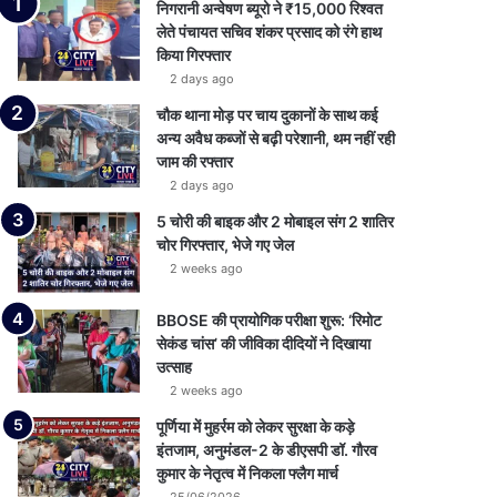
निगरानी अन्वेषण ब्यूरो ने ₹15,000 रिश्वत
लेते पंचायत सचिव शंकर प्रसाद को रंगे हाथ
किया गिरफ्तार
2 days ago
चौक थाना मोड़ पर चाय दुकानों के साथ कई
अन्य अवैध कब्जों से बढ़ी परेशानी, थम नहीं रही
जाम की रफ्तार
2 days ago
5 चोरी की बाइक और 2 मोबाइल संग 2 शातिर
चोर गिरफ्तार, भेजे गए जेल
2 weeks ago
BBOSE की प्रायोगिक परीक्षा शुरू: ‘रिमोट
सेकंड चांस’ की जीविका दीदियों ने दिखाया
उत्साह
2 weeks ago
पूर्णिया में मुहर्रम को लेकर सुरक्षा के कड़े
इंतजाम, अनुमंडल-2 के डीएसपी डॉ. गौरव
कुमार के नेतृत्व में निकला फ्लैग मार्च