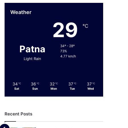
Weather
29
℃
Patna
34º - 28º
73%
4.77 km/h
Light Rain
34
36
32
37
37
℃
℃
℃
℃
℃
Sat
Sun
Mon
Tue
Wed
Recent Posts