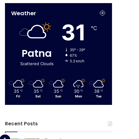
Weather
31
℃
Patna
35º - 29º
67%
5.3 km/h
Scattered Clouds
35
35
35
30
38
℃
℃
℃
℃
℃
Fri
Sat
Sun
Mon
Tue
Recent Posts