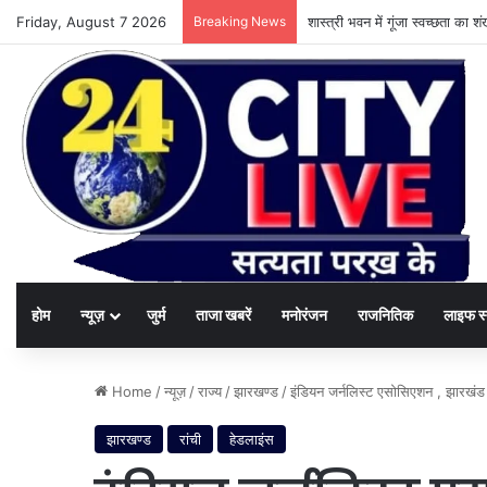
Friday, August 7 2026
Breaking News
शास्त्री भवन में गूंजा स्वच्छता का
होम
न्यूज़
जुर्म
ताजा खबरें
मनोरंजन
राजनितिक
लाइफ स
Home
/
न्यूज़
/
राज्य
/
झारखण्ड
/
इंडियन जर्नलिस्ट एसोसिएशन , झारखंड
झारखण्ड
रांची
हेडलाइंस