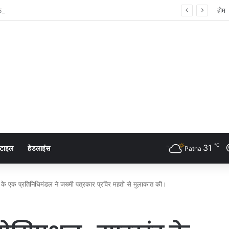
 शंखनाद: नुक्कड़ नाटक के जरिए विधायी विभाग ने पेश की मिसाल
होम
℃
31
्टाइल
हेडलाइंस
Patna
 के एक प्रतिनिधिमंडल ने जख्मी पत्रकार प्रविर महतो से मुलाकात की।