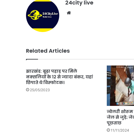
24city live
Website
Related Articles
झारखंड: बूढ़ा पहाड़ पर मिले
नक्सलियों के 12 से ज्यादा बंकर, यहां
छिपाते थे विस्फोटक।
25/05/2023
ज्वेलरी शाेरूम
जेल से जुड़े; जेल
पूछताछ
11/11/2024