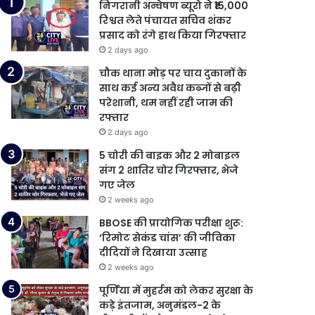
निगरानी अन्वेषण ब्यूरो ने ₹15,000
रिश्वत लेते पंचायत सचिव शंकर
प्रसाद को रंगे हाथ किया गिरफ्तार
2 days ago
चौक थाना मोड़ पर चाय दुकानों के
साथ कई अन्य अवैध कब्जों से बढ़ी
परेशानी, थम नहीं रही जाम की
रफ्तार
2 days ago
5 चोरी की बाइक और 2 मोबाइल
संग 2 शातिर चोर गिरफ्तार, भेजे
गए जेल
2 weeks ago
BBOSE की प्रायोगिक परीक्षा शुरू:
‘रिमोट सेकंड चांस’ की जीविका
दीदियों ने दिखाया उत्साह
2 weeks ago
पूर्णिया में मुहर्रम को लेकर सुरक्षा के
कड़े इंतजाम, अनुमंडल-2 के