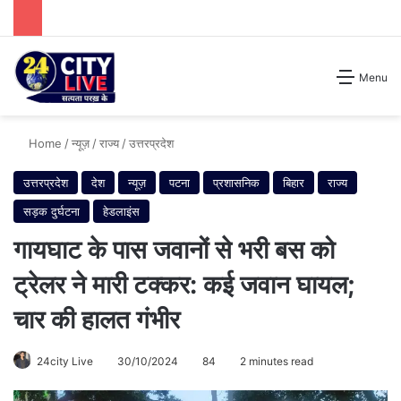
Search for
Menu
Home
/
न्यूज़
/
राज्य
/
उत्तरप्रदेश
उत्तरप्रदेश
देश
न्यूज़
पटना
प्रशासनिक
बिहार
राज्य
सड़क दुर्घटना
हेडलाइंस
गायघाट के पास जवानों से भरी बस को
ट्रेलर ने मारी टक्कर: कई जवान घायल;
चार की हालत गंभीर
24city Live
30/10/2024
84
2 minutes read