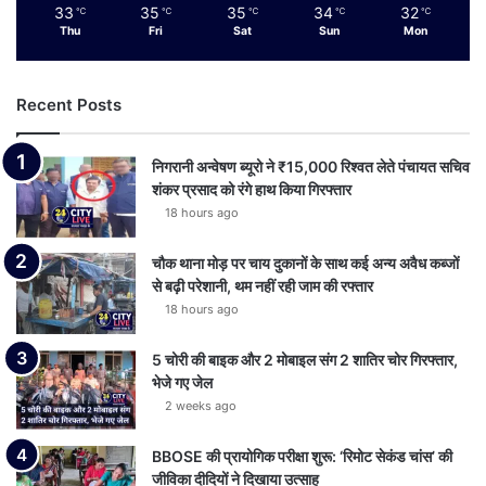
33
35
35
34
32
℃
℃
℃
℃
℃
Thu
Fri
Sat
Sun
Mon
Recent Posts
निगरानी अन्वेषण ब्यूरो ने ₹15,000 रिश्वत लेते पंचायत सचिव
शंकर प्रसाद को रंगे हाथ किया गिरफ्तार
18 hours ago
चौक थाना मोड़ पर चाय दुकानों के साथ कई अन्य अवैध कब्जों
से बढ़ी परेशानी, थम नहीं रही जाम की रफ्तार
18 hours ago
5 चोरी की बाइक और 2 मोबाइल संग 2 शातिर चोर गिरफ्तार,
भेजे गए जेल
2 weeks ago
BBOSE की प्रायोगिक परीक्षा शुरू: ‘रिमोट सेकंड चांस’ की
जीविका दीदियों ने दिखाया उत्साह