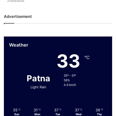
21/05/2025
Advertisement
Weather
33
℃
Patna
35º - 31º
58%
4.9 km/h
Light Rain
35
31
37
37
36
℃
℃
℃
℃
℃
Sun
Mon
Tue
Wed
Thu