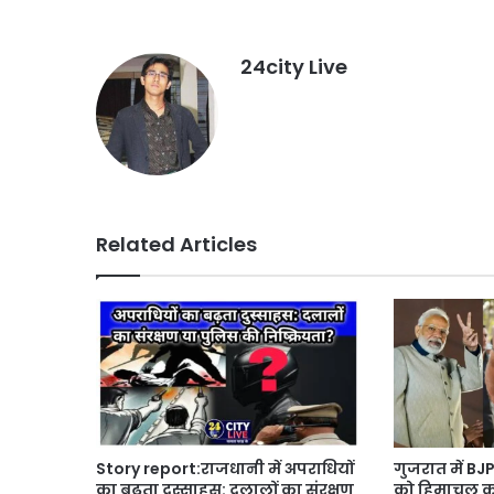
24city Live
Related Articles
गुजरात में BJP
Story report:राजधानी में अपराधियों
को हिमाचल का 
का बढ़ता दुस्साहस: दलालों का संरक्षण