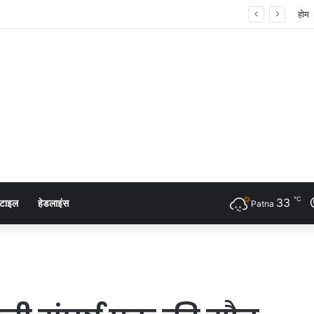
ता का शंखनाद: नुक्कड़ नाटक के जरिए विधायी विभाग ने पेश की मिसाल
होम
℃
33
्टाइल
हेडलाइंस
Patna