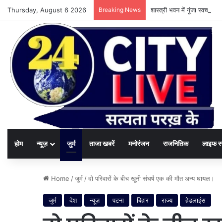
Thursday, August 6 2026
Breaking News
शास्त्री भवन में गूंजा स्वच्छ
होम
न्यूज़
जुर्म
ताजा खबरें
मनोरंजन
राजनितिक
लाइफ स
Home
/
जुर्म
/
दो परिवारों के बीच खूनी संघर्ष एक की मौत अन्य घायल।
जुर्म
देश
न्यूज़
पटना
बिहार
राज्य
हेडलाइंस