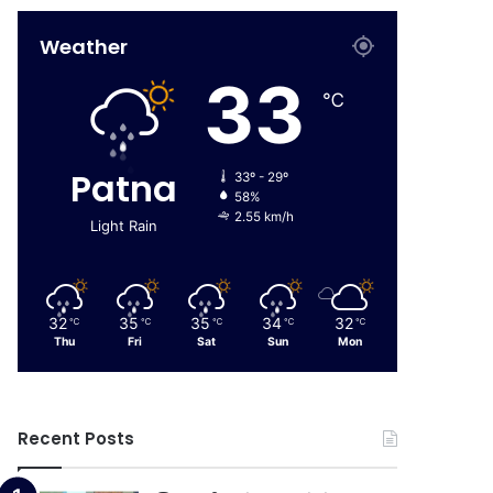
Weather
33
℃
Patna
33º - 29º
58%
2.55 km/h
Light Rain
32
35
35
34
32
℃
℃
℃
℃
℃
Thu
Fri
Sat
Sun
Mon
Recent Posts