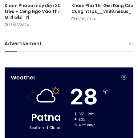
Khám Phá xe máy điện 20
Khám Phá Thế Giới Đẳng Cấp
triệu – Cổng Ngõ Vào Thế
Cùng https__vn88.nexus_
Giới Giải Trí
16/08/2024
15/08/2024
Advertisement
Weather
28
℃
Patna
35º - 28º
80%
4.25 km/h
Scattered Clouds