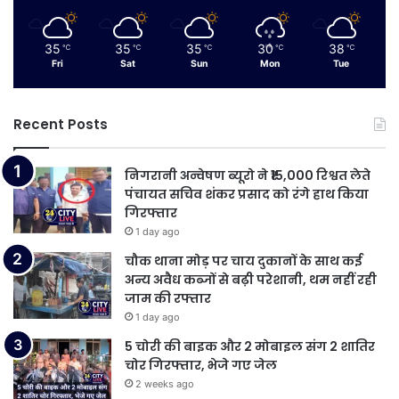
35
35
35
30
38
℃
℃
℃
℃
℃
Fri
Sat
Sun
Mon
Tue
Recent Posts
निगरानी अन्वेषण ब्यूरो ने ₹15,000 रिश्वत लेते
पंचायत सचिव शंकर प्रसाद को रंगे हाथ किया
गिरफ्तार
1 day ago
चौक थाना मोड़ पर चाय दुकानों के साथ कई
अन्य अवैध कब्जों से बढ़ी परेशानी, थम नहीं रही
जाम की रफ्तार
1 day ago
5 चोरी की बाइक और 2 मोबाइल संग 2 शातिर
चोर गिरफ्तार, भेजे गए जेल
2 weeks ago