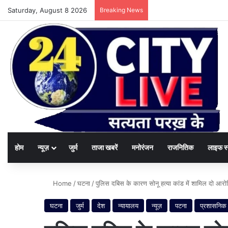
Saturday, August 8 2026
Breaking News
होम
न्यूज़
जुर्म
ताजा खबरें
मनोरंजन
राजनितिक
लाइफ स
Home
/
घटना
/
पुलिस दबिस के कारण सोनू हत्या कांड में शामिल दो आरोपि
घटना
जुर्म
देश
न्यायालय
न्यूज़
पटना
प्रशासनिक