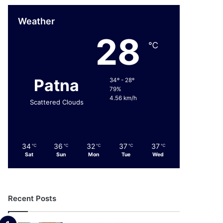
Weather
28
℃
Patna
34º - 28º
79%
4.56 km/h
Scattered Clouds
34
36
32
37
37
℃
℃
℃
℃
℃
Sat
Sun
Mon
Tue
Wed
Recent Posts