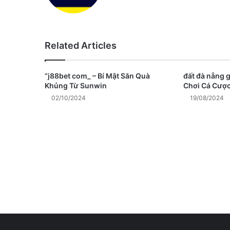
Related Articles
“j88bet com_ – Bí Mật Săn Quà
đất đà nẵng g
Khủng Từ Sunwin
Chơi Cá Cượ
02/10/2024
19/08/2024