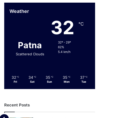
Weather
32
℃
Patna
32º - 29º
62%
5.4 km/h
Scattered Clouds
32
34
35
35
37
℃
℃
℃
℃
℃
Fri
Sat
Sun
Mon
Tue
Recent Posts