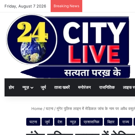
Friday, August 7 2026
Breaking News
होम
न्यूज़
जुर्म
ताजा खबरें
मनोरंजन
राजनितिक
लाइफ स
Home
/
घटना
/
मुंगेर पुलिस लाइन में मेडिकल जांच के नाम पर अवैध वसूली
घटना
जुर्म
देश
न्यूज़
प्रशासनिक
बिहार
राज्य