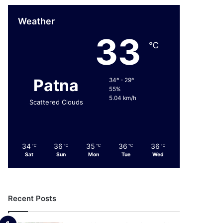
Weather
33
℃
Patna
34º - 29º
55%
5.04 km/h
Scattered Clouds
34
36
35
36
36
℃
℃
℃
℃
℃
Sat
Sun
Mon
Tue
Wed
Recent Posts