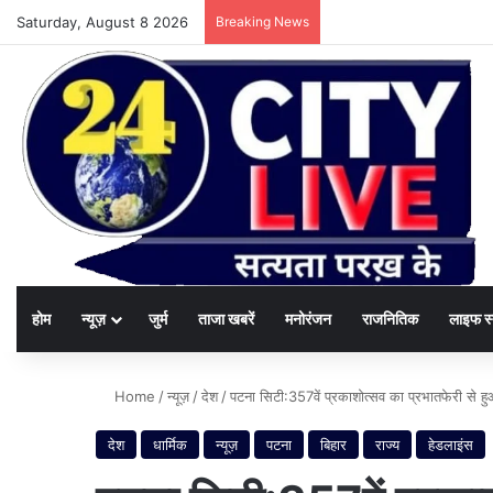
Saturday, August 8 2026
Breaking News
होम
न्यूज़
जुर्म
ताजा खबरें
मनोरंजन
राजनितिक
लाइफ स
Home
/
न्यूज़
/
देश
/
पटना सिटी:357वें प्रकाशोत्सव का प्रभातफेरी से
देश
धार्मिक
न्यूज़
पटना
बिहार
राज्य
हेडलाइंस