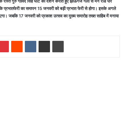
रास्ते गुरु गोविंद सिंह घाट का दर्शन कराते हुए झाऊगंज गली से मेन रोड पार
जबकि प्रभातफेरी का समापन 15 जनवरी को बड़ी प्रभात फेरी से होगा। इसके अगले
ाएगा। जबकि 17 जनवरी को प्रकाश उत्सव का मुख्य समारोह तख्त साहिब में मनाया
mblr
Pinterest
Reddit
VKontakte
Share via Email
Print