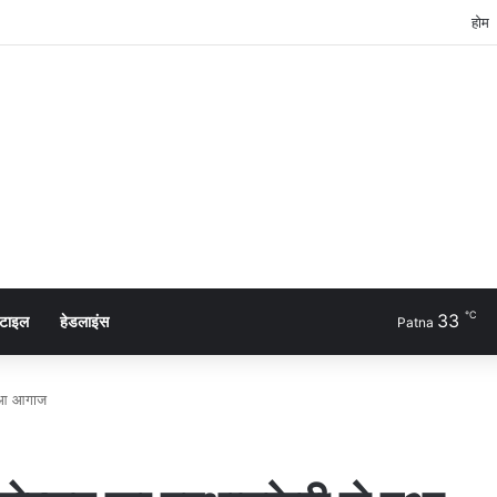
होम
℃
33
्टाइल
हेडलाइंस
Patna
 हुआ आगाज