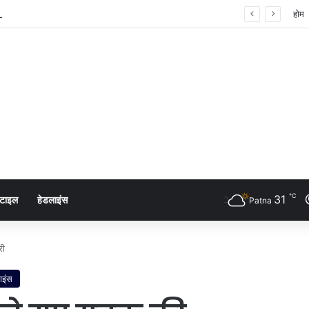
 शंखनाद: नुक्कड़ नाटक के जरिए विधायी विभाग ने पेश की मिसाल
होम
℃
31
्टाइल
हेडलाइंस
Patna
री
ाइंस