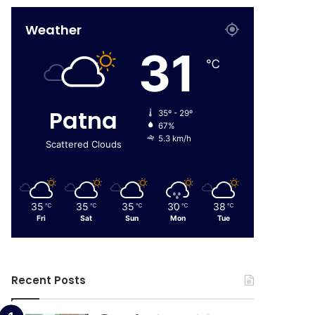
Weather
31
℃
Patna
35º - 29º
67%
5.3 km/h
Scattered Clouds
35
35
35
30
38
℃
℃
℃
℃
℃
Fri
Sat
Sun
Mon
Tue
Recent Posts