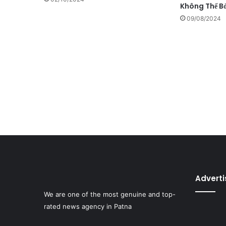
Không Thể Bỏ
09/08/2024
Advert
We are one of the most genuine and top-
rated news agency in Patna