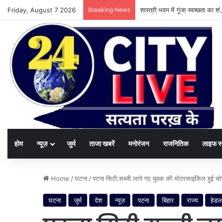
Friday, August 7 2026
Breaking News
शास्त्री भवन में गूंजा स्वच्छता का
होम
न्यूज़
जुर्म
ताजा खबरें
मनोरंजन
राजनितिक
लाइफ स
Home
/
घटना
/
पटना सिटी:सब्जी लाने गए युवक की मोटरसाइकिल हुई चो
घटना
जुर्म
देश
न्यूज़
पटना
बिहार
राज्य
हेडल