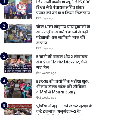
निगरानी अन्वेषण ब्यूरो ने ₹15,000
रिश्वत लेते पंचायत सचिव शंकर
प्रसाद को रंगे हाथ किया गिरफ्तार
2 days ago
चौक थाना मोड़ पर चाय दुकानों के
साथ कई अन्य अवैध कब्जों से बढ़ी
परेशानी, थम नहीं रही जाम की
रफ्तार
2 days ago
5 चोरी की बाइक और 2 मोबाइल
संग 2 शातिर चोर गिरफ्तार, भेजे
गए जेल
2 weeks ago
BBOSE की प्रायोगिक परीक्षा शुरू:
‘रिमोट सेकंड चांस’ की जीविका
दीदियों ने दिखाया उत्साह
2 weeks ago
पूर्णिया में मुहर्रम को लेकर सुरक्षा के
कड़े इंतजाम, अनुमंडल-2 के