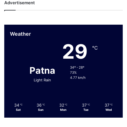
Advertisement
Weather
29
℃
Patna
34º - 28º
73%
4.77 km/h
Light Rain
34
36
32
37
37
℃
℃
℃
℃
℃
Sat
Sun
Mon
Tue
Wed