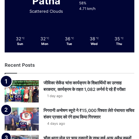
Patna
58%
4.71 km/h
Scattered Clouds
32
32
36
38
35
℃
℃
℃
℃
℃
Sun
Mon
Tue
Wed
Thu
Recent Posts
जीविका सेकेंड चांस कार्यक्रम के शिक्षार्थियों का उत्साह
बरकरार, कार्यक्रम के तहत 1,082 लर्नर्स दे रहे हैं परीक्षा
1 day ago
निगरानी अन्वेषण ब्यूरो ने ₹15,000 रिश्वत लेते पंचायत सचिव
शंकर प्रसाद को रंगे हाथ किया गिरफ्तार
4 days ago
चौक थाना मोड़ पर चाय दुकानों के साथ कई अन्य अवैध कब्जों