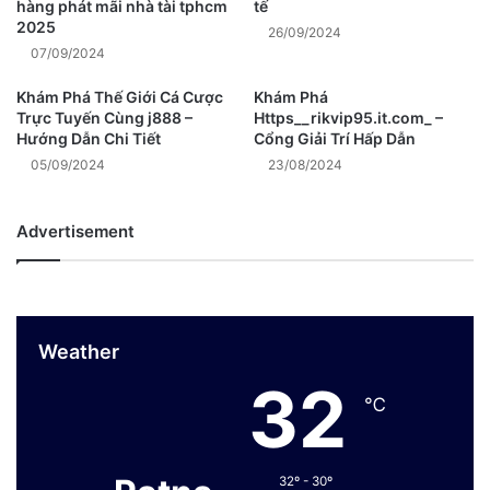
hàng phát mãi nhà tài tphcm
tế
2025
26/09/2024
07/09/2024
Khám Phá Thế Giới Cá Cược
Khám Phá
Trực Tuyến Cùng j888 –
Https__rikvip95.it.com_ –
Hướng Dẫn Chi Tiết
Cổng Giải Trí Hấp Dẫn
05/09/2024
23/08/2024
Advertisement
Weather
32
℃
32º - 30º