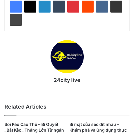
LinkedIn
Tumblr
Pinterest
Reddit
VKontakte
Share via Email
Print
24city live
Website
Related Articles
Soi Kèo Cao Thủ – Bí Quyết
Bí mật của sec dit nhau –
_Bắt Kèo_ Thắng Lớn Từ ngân
Khám phá và ứng dụng thực