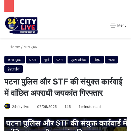
Search for
Menu
Home
/
खास ख़बर
खास ख़बर
घटना
जुर्म
पटना
प्रशासनिक
बिहार
राज्य
हेडलाइंस
पटना पुलिस और STF की संयुक्त कार्रवाई
में वांछित अपराधी जयकांत गिरफ्तार
24city live
07/05/2025
145
1 minute read