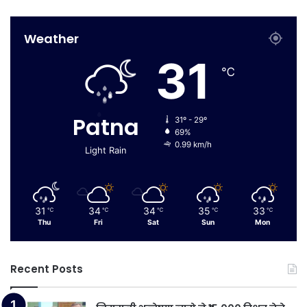
Weather
31
℃
Patna
31º - 29º
69%
0.99 km/h
Light Rain
31
34
34
35
33
℃
℃
℃
℃
℃
Thu
Fri
Sat
Sun
Mon
Recent Posts