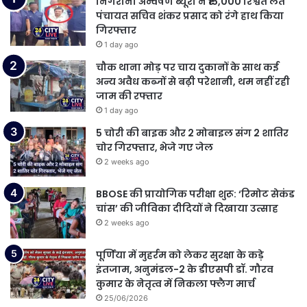
निगरानी अन्वेषण ब्यूरो ने ₹15,000 रिश्वत लेते
पंचायत सचिव शंकर प्रसाद को रंगे हाथ किया
गिरफ्तार
1 day ago
चौक थाना मोड़ पर चाय दुकानों के साथ कई
अन्य अवैध कब्जों से बढ़ी परेशानी, थम नहीं रही
जाम की रफ्तार
1 day ago
5 चोरी की बाइक और 2 मोबाइल संग 2 शातिर
चोर गिरफ्तार, भेजे गए जेल
2 weeks ago
BBOSE की प्रायोगिक परीक्षा शुरू: ‘रिमोट सेकंड
चांस’ की जीविका दीदियों ने दिखाया उत्साह
2 weeks ago
पूर्णिया में मुहर्रम को लेकर सुरक्षा के कड़े
इंतजाम, अनुमंडल-2 के डीएसपी डॉ. गौरव
कुमार के नेतृत्व में निकला फ्लैग मार्च
25/06/2026