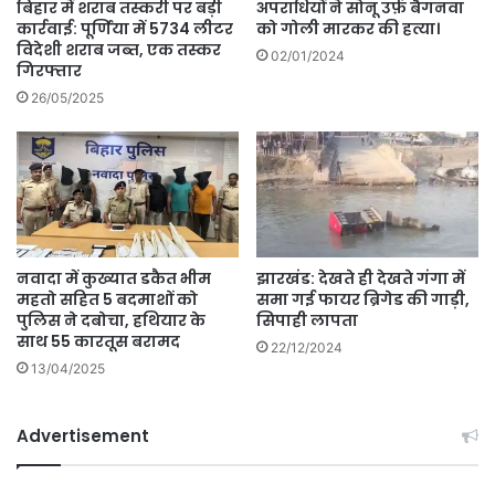
बिहार में शराब तस्करी पर बड़ी
अपराधियों ने सोनू उर्फ़ बैगनवा
कार्रवाई: पूर्णिया में 5734 लीटर
को गोली मारकर की हत्या।
विदेशी शराब जब्त, एक तस्कर
02/01/2024
गिरफ्तार
26/05/2025
नवादा में कुख्यात डकैत भीम
झारखंड: देखते ही देखते गंगा में
महतो सहित 5 बदमाशों को
समा गई फायर ब्रिगेड की गाड़ी,
पुलिस ने दबोचा, हथियार के
सिपाही लापता
साथ 55 कारतूस बरामद
22/12/2024
13/04/2025
Advertisement