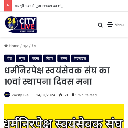
शास्त्री भवन में गूंजा स्वच्छता का शंखनाद: नुक्कड़ नाटक के जरिए विधायी विभाग ने पेश की मिसाल
Search for
Menu
Home
/
न्यूज़
/
देश
देश
न्यूज़
पटना
बिहार
राज्य
हेडलाइंस
धर्मनिरपेक्ष स्वयंसेवक संघ का
10वां स्थापना दिवस मना
24city live
14/01/2024
121
1 minute read