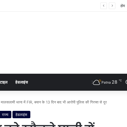
 शंखनाद: नुक्कड़ नाटक के जरिए विधायी विभाग ने पेश की मिसाल
होम
℃
28
्टाइल
हेडलाइंस
Patna
रोप: मालसलामी थाना में FIR, बयान के 13 दिन बाद भी आरोपी पुलिस की गिरफ्त से दूर
राज्य
हेडलाइंस