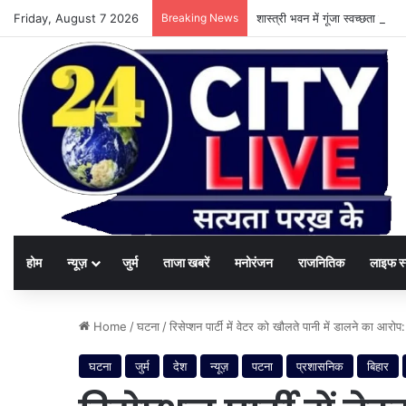
Friday, August 7 2026
Breaking News
शास्त्री भवन में गूंजा स्वच्छता का
होम
न्यूज़
जुर्म
ताजा खबरें
मनोरंजन
राजनितिक
लाइफ स
Home
/
घटना
/
रिसेप्शन पार्टी में वेटर को खौलते पानी में डालने का आ
घटना
जुर्म
देश
न्यूज़
पटना
प्रशासनिक
बिहार