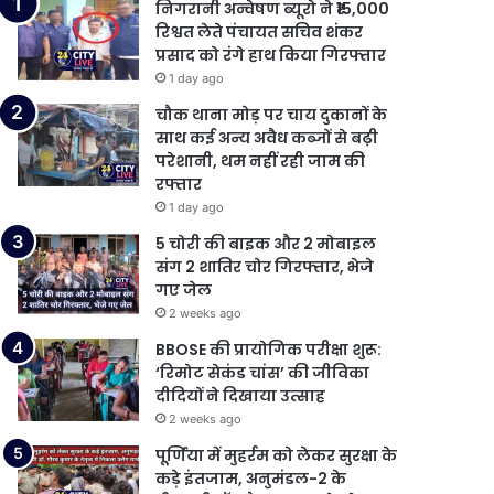
निगरानी अन्वेषण ब्यूरो ने ₹15,000
रिश्वत लेते पंचायत सचिव शंकर
प्रसाद को रंगे हाथ किया गिरफ्तार
1 day ago
चौक थाना मोड़ पर चाय दुकानों के
साथ कई अन्य अवैध कब्जों से बढ़ी
परेशानी, थम नहीं रही जाम की
रफ्तार
1 day ago
5 चोरी की बाइक और 2 मोबाइल
संग 2 शातिर चोर गिरफ्तार, भेजे
गए जेल
2 weeks ago
BBOSE की प्रायोगिक परीक्षा शुरू:
‘रिमोट सेकंड चांस’ की जीविका
दीदियों ने दिखाया उत्साह
2 weeks ago
पूर्णिया में मुहर्रम को लेकर सुरक्षा के
कड़े इंतजाम, अनुमंडल-2 के