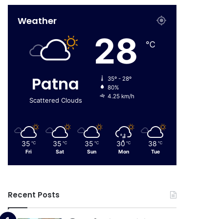
Weather
28
℃
Patna
35º - 28º
80%
4.25 km/h
Scattered Clouds
35
35
35
30
38
℃
℃
℃
℃
℃
Fri
Sat
Sun
Mon
Tue
Recent Posts