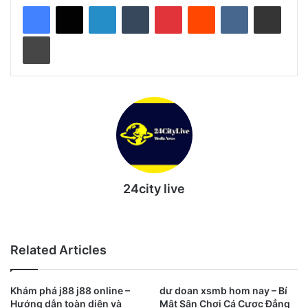
LinkedIn
Tumblr
Pinterest
Reddit
VKontakte
Share via Email
Print
24city live
Website
Related Articles
Khám phá j88 j88 online –
dư doan xsmb hom nay – Bí
Hướng dẫn toàn diện và
Mật Sân Chơi Cá Cược Đẳng