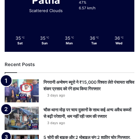
Patna
47%
6.57 km/h
Scattered Clouds
35
35
35
36
36
℃
℃
℃
℃
℃
Sat
Sun
Mon
Tue
Wed
Recent Posts
निगरानी अन्वेषण ब्यूरो ने ₹15,000 रिश्वत लेते पंचायत सचिव
शंकर प्रसाद को रंगे हाथ किया गिरफ्तार
3 days ago
चौक थाना मोड़ पर चाय दुकानों के साथ कई अन्य अवैध कब्जों
से बढ़ी परेशानी, थम नहीं रही जाम की रफ्तार
3 days ago
5 चोरी की बाइक और 2 मोबाइल संग 2 शातिर चोर गिरफ्तार,