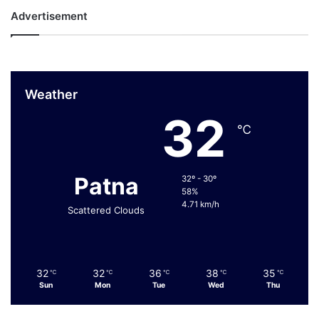
Advertisement
Weather
32
℃
Patna
32º - 30º
58%
4.71 km/h
Scattered Clouds
32
32
36
38
35
℃
℃
℃
℃
℃
Sun
Mon
Tue
Wed
Thu