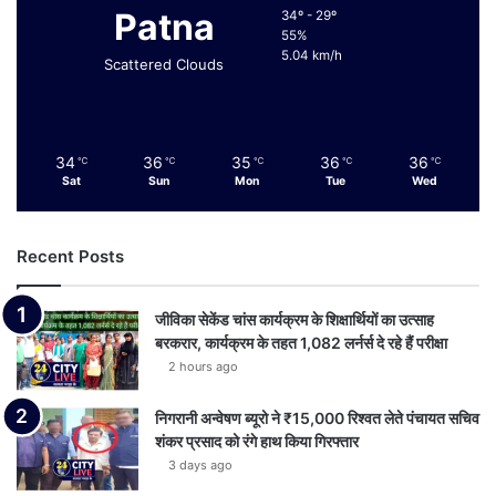
Patna
34º - 29º
55%
5.04 km/h
Scattered Clouds
34
36
35
36
36
℃
℃
℃
℃
℃
Sat
Sun
Mon
Tue
Wed
Recent Posts
जीविका सेकेंड चांस कार्यक्रम के शिक्षार्थियों का उत्साह
बरकरार, कार्यक्रम के तहत 1,082 लर्नर्स दे रहे हैं परीक्षा
2 hours ago
निगरानी अन्वेषण ब्यूरो ने ₹15,000 रिश्वत लेते पंचायत सचिव
शंकर प्रसाद को रंगे हाथ किया गिरफ्तार
3 days ago