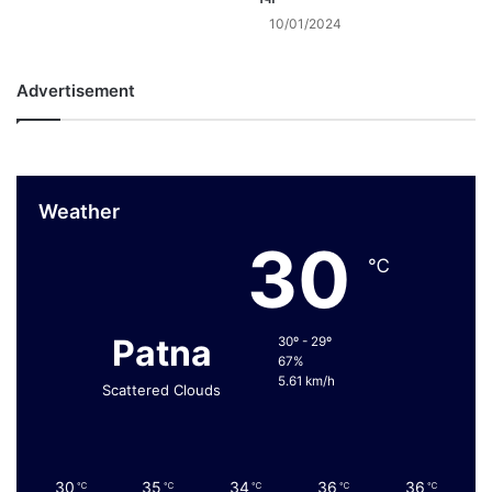
10/01/2024
Advertisement
Weather
30
℃
Patna
30º - 29º
67%
5.61 km/h
Scattered Clouds
30
35
34
36
36
℃
℃
℃
℃
℃