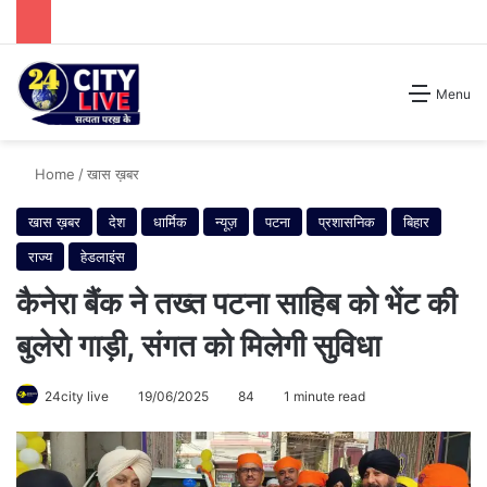
Search for
Menu
Home
/
खास ख़बर
खास ख़बर
देश
धार्मिक
न्यूज़
पटना
प्रशासनिक
बिहार
राज्य
हेडलाइंस
कैनेरा बैंक ने तख्त पटना साहिब को भेंट की
बुलेरो गाड़ी, संगत को मिलेगी सुविधा
24city live
19/06/2025
84
1 minute read