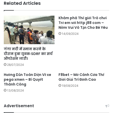
Related Articles
Khám phá Thế giới Trò chơi
Trẻ em với http j88 com –
Niềm Vui Vô Tận Cho Bé Yêu
14/09/2024
गंगा नदी में स्नान करने के
दौरान डूबा युवकःSDRF का सर्च
ऑपरेशन जारी।
28/07/2024
Hướng Dẫn Toàn Diện Về xe
F8bet – Mở Cánh Cửa Thế
pega xmen – Bí Quyết
Giới Giải Trí Đỉnh Cao
Thành Công
19/08/2024
13/08/2024
Advertisement