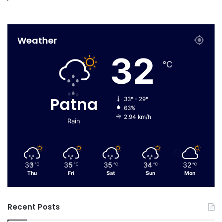
Weather
32
℃
Patna
33º - 29º
63%
2.94 km/h
Rain
33
35
35
34
32
℃
℃
℃
℃
℃
Thu
Fri
Sat
Sun
Mon
Recent Posts