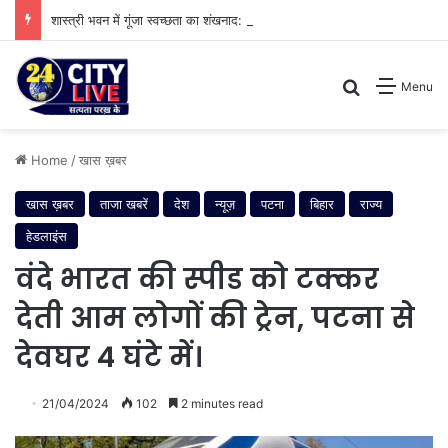
शास्त्री भवन में गूंजा स्वच्छता का शंखनाद: नुक्कड़ नाटक के जरिए विधायी विभाग ने पेश की मिसाल
Search for
Menu
Home
/
खास ख़बर
खास ख़बर
ताजा खबरें
देश
न्यूज़
पटना
बिहार
राज्य
हेडलाइंस
वंदे भारत की स्पीड को टक्कर
देती आम लोगों की ट्रेन, पटना से
देवघर 4 घंटे में।
21/04/2024
102
2 minutes read