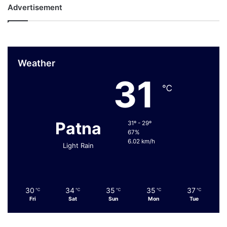
Advertisement
Weather
31
℃
Patna
31º - 29º
67%
6.02 km/h
Light Rain
30
34
35
35
37
℃
℃
℃
℃
℃
Fri
Sat
Sun
Mon
Tue