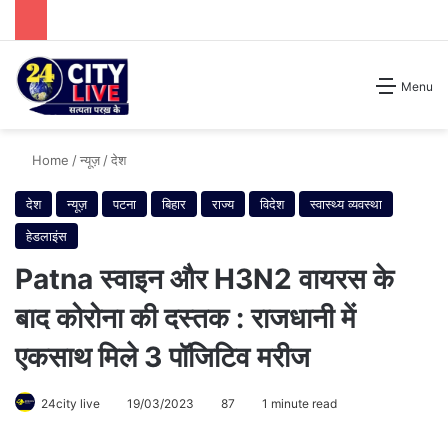
Search for
Menu
Home
/
न्यूज़
/
देश
देश
न्यूज़
पटना
बिहार
राज्य
विदेश
स्वास्थ्य व्यवस्था
हेडलाइंस
Patna स्वाइन और H3N2 वायरस के
बाद कोरोना की दस्तक : राजधानी में
एकसाथ मिले 3 पॉजिटिव मरीज
24city live
19/03/2023
87
1 minute read