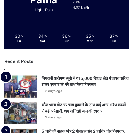
70%
4.97 km/h
Light Rain
30
34
36
35
37
℃
℃
℃
℃
℃
Fri
Sat
Sun
Mon
Tue
Recent Posts
निगरानी अन्वेषण ब्यूरो ने ₹15,000 रिश्वत लेते पंचायत सचिव
शंकर प्रसाद को रंगे हाथ किया गिरफ्तार
2 days ago
चौक थाना मोड़ पर चाय दुकानों के साथ कई अन्य अवैध कब्जों
से बढ़ी परेशानी, थम नहीं रही जाम की रफ्तार
2 days ago
5 चोरी की बाइक और 2 मोबाइल संग 2 शातिर चोर गिरफ्तार,