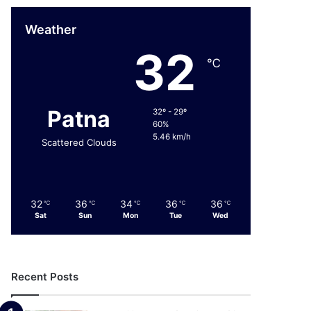
Weather
32
℃
Patna
32º - 29º
60%
5.46 km/h
Scattered Clouds
32
36
34
36
36
℃
℃
℃
℃
℃
Sat
Sun
Mon
Tue
Wed
Recent Posts