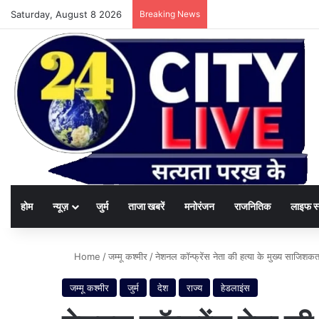
Saturday, August 8 2026
Breaking News
होम
न्यूज़
जुर्म
ताजा खबरें
मनोरंजन
राजनितिक
लाइफ स
Home
/
जम्मू कश्मीर
/
नेशनल कॉन्फ्रेंस नेता की हत्या के मुख्य साजिशकर्त
जम्मू कश्मीर
जुर्म
देश
राज्य
हेडलाइंस