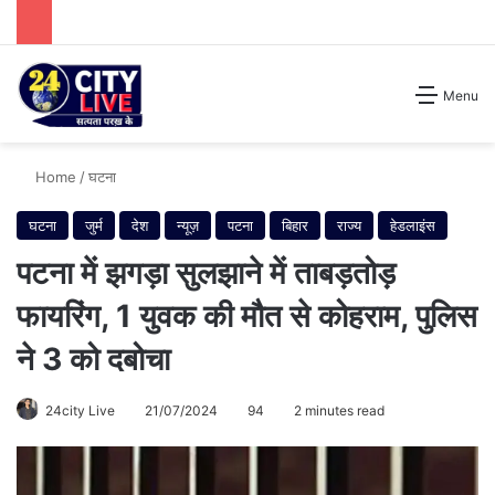
Search for
Menu
Home
/
घटना
घटना
जुर्म
देश
न्यूज़
पटना
बिहार
राज्य
हेडलाइंस
पटना में झगड़ा सुलझाने में ताबड़तोड़
फायरिंग, 1 युवक की मौत से कोहराम, पुलिस
ने 3 को दबोचा
24city Live
21/07/2024
94
2 minutes read