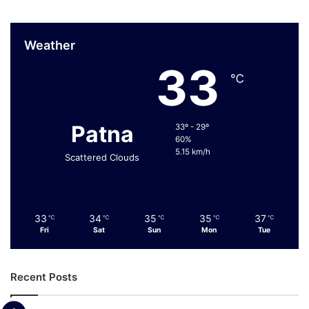
Weather
33
℃
Patna
33º - 29º
60%
5.15 km/h
Scattered Clouds
33
34
35
35
37
℃
℃
℃
℃
℃
Fri
Sat
Sun
Mon
Tue
Recent Posts