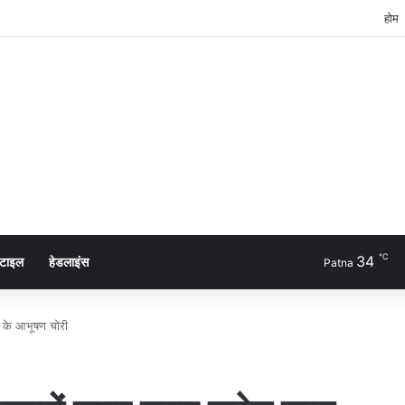
होम
℃
34
्टाइल
हेडलाइंस
Patna
 के आभूषण चोरी