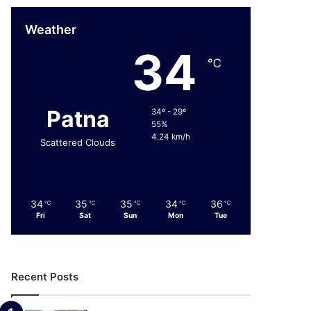
Weather
34
℃
Patna
34º - 29º
55%
4.24 km/h
Scattered Clouds
34
35
35
34
36
℃
℃
℃
℃
℃
Fri
Sat
Sun
Mon
Tue
Recent Posts