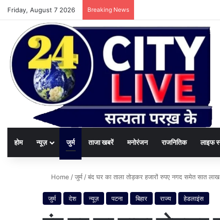
Friday, August 7 2026
Breaking News
होम
न्यूज़
जुर्म
ताजा खबरें
मनोरंजन
राजनितिक
लाइफ स
Home
/
जुर्म
/
बंद घर का ताला तोड़कर हजारों रुपए नगद समेत सात लाख
जुर्म
देश
न्यूज़
पटना
बिहार
राज्य
हेडलाइंस