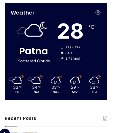
Weather
28
℃
Patna
33º - 27º
84%
3.75 km/h
Scattered Clouds
33
34
35
29
36
℃
℃
℃
℃
℃
Fri
Sat
Sun
Mon
Tue
Recent Posts