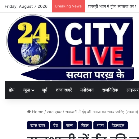
Friday, August 7 2026
Breaking News
शास्त्री भवन में गूंजा स्वच्छता का
होम
न्यूज़
जुर्म
ताजा खबरें
मनोरंजन
राजनितिक
लाइफ स
Home
/
खास ख़बर
/
राजधानी में ईद की नमाज का समय जानिए (रमजान)
खास ख़बर
देश
पटना
बिहार
राज्य
हेडलाइंस