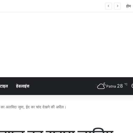
 शंखनाद: नुक्कड़ नाटक के जरिए विधायी विभाग ने पेश की मिसाल
होम
℃
28
्टाइल
हेडलाइंस
Patna
 का अलविदा जुमा, ईद का चांद देखने की अपील।