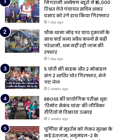
निगरानी अन्वेषण ब्यूरो ने ₹15,000
रिश्वत लेते पंचायत सचिव शंकर
प्रसाद को रंगे हाथ किया गिरफ्तार
1 day ago
चौक थाना मोड़ पर चाय दुकानों के
साथ कई अन्य अवैध कब्जों से बढ़ी
परेशानी, थम नहीं रही जाम की
रफ्तार
1 day ago
5 चोरी की बाइक और 2 मोबाइल
संग 2 शातिर चोर गिरफ्तार, भेजे
गए जेल
2 weeks ago
BBOSE की प्रायोगिक परीक्षा शुरू:
‘रिमोट सेकंड चांस’ की जीविका
दीदियों ने दिखाया उत्साह
2 weeks ago
पूर्णिया में मुहर्रम को लेकर सुरक्षा के
कड़े इंतजाम, अनुमंडल-2 के