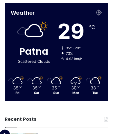
Weather
29
℃
Patna
35º - 29º
73%
4.93 km/h
Scattered Clouds
35
35
35
30
38
℃
℃
℃
℃
℃
Fri
Sat
Sun
Mon
Tue
Recent Posts