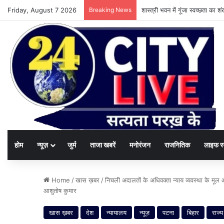
Friday, August 7 2026
Breaking News
शास्त्री भवन में गूंजा स्वच्छता का
होम
न्यूज़
जुर्म
ताजा खबरें
मनोरंजन
राजनितिक
लाइफ स
Home
/
खास ख़बर
/
निचली अदालतों के अधिवक्ता न्याय व्यवस्था के मूल
आशुतोष कुमार
खास ख़बर
देश
न्यायालय
न्यूज़
पटना
बिहार
राज्य