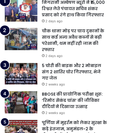
निगरानी अन्वेषण ब्यूरो ने ₹15,000
रिश्वत लेते पंचायत सचिव शंकर
प्रसाद को रंगे हाथ किया गिरफ्तार
2 days ago
चौक थाना मोड़ पर चाय दुकानों के
साथ कई अन्य अवैध कब्जों से बढ़ी
परेशानी, थम नहीं रही जाम की
रफ्तार
2 days ago
5 चोरी की बाइक और 2 मोबाइल
संग 2 शातिर चोर गिरफ्तार, भेजे
गए जेल
2 weeks ago
BBOSE की प्रायोगिक परीक्षा शुरू:
‘रिमोट सेकंड चांस’ की जीविका
दीदियों ने दिखाया उत्साह
2 weeks ago
पूर्णिया में मुहर्रम को लेकर सुरक्षा के
कड़े इंतजाम, अनुमंडल-2 के