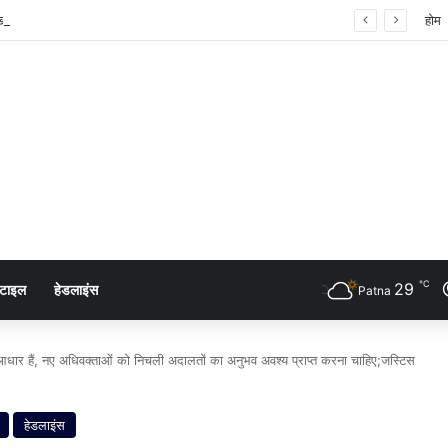
 शंखनाद: नुक्कड़ नाटक के जरिए विधायी विभाग ने पेश की मिसाल
होम
℃
29
्टाइल
हेडलाइंस
Patna
 आधार हैं, नए अधिवक्ताओं को निचली अदालतों का अनुभव अवश्य प्राप्त करना चाहिए;जस्टिस
हेडलाइंस