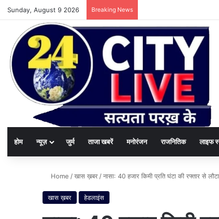
Sunday, August 9 2026
Breaking News
होम
न्यूज़
जुर्म
ताजा खबरें
मनोरंजन
राजनितिक
लाइफ स
Home
/
खास ख़बर
/
नासा: 40 हजार किमी प्रति घंटा की रफ्तार से लौट
खास ख़बर
हेडलाइंस