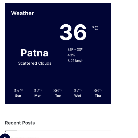
Weather
36
℃
Patna
36º - 30º
43%
3.21 km/h
Scattered Clouds
35
32
36
37
36
℃
℃
℃
℃
℃
Sun
Mon
Tue
Wed
Thu
Recent Posts