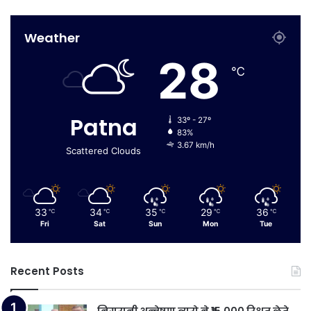
Weather
28
℃
Patna
33º - 27º
83%
3.67 km/h
Scattered Clouds
33
34
35
29
36
℃
℃
℃
℃
℃
Fri
Sat
Sun
Mon
Tue
Recent Posts
निगरानी अन्वेषण ब्यूरो ने ₹15,000 रिश्वत लेते