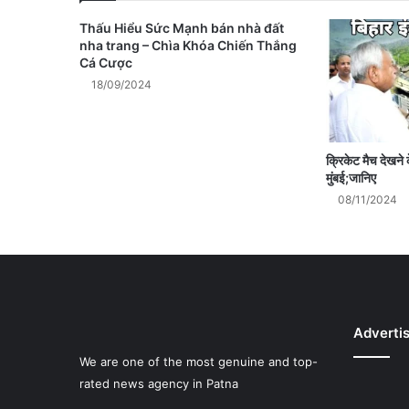
Thấu Hiểu Sức Mạnh bán nhà đất
nha trang – Chìa Khóa Chiến Thắng
Cá Cược
18/09/2024
क्रिकेट मैच देखने 
मुंबई;जानिए
08/11/2024
Adverti
We are one of the most genuine and top-
rated news agency in Patna