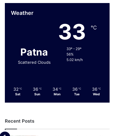
Weather
33
℃
Patna
33º - 29º
56%
5.02 km/h
Scattered Clouds
32
36
34
36
36
℃
℃
℃
℃
℃
Sat
Sun
Mon
Tue
Wed
Recent Posts