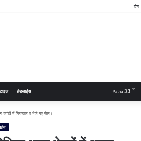
होम
℃
33
्टाइल
हेडलाइंस
Patna
ग कांडों में गिरफ्तार व भेजे गए जेल।
ाइंस