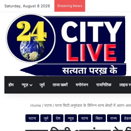
Saturday, August 8 2026
Breaking News
होम
न्यूज़
जुर्म
ताजा खबरें
मनोरंजन
राजनितिक
लाइफ स
Home
/
घटना
/
पटना सिटी:अनुमंडल के विभिन्न थाना क्षेत्रों में अलग-अल
घटना
जुर्म
देश
न्यूज़
पटना
बिहार
राज्य
हेडल