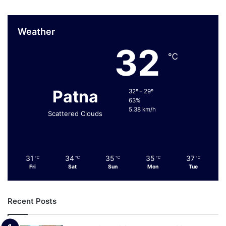
Weather
32
℃
Patna
32º - 29º
63%
5.38 km/h
Scattered Clouds
31
34
35
35
37
℃
℃
℃
℃
℃
Fri
Sat
Sun
Mon
Tue
Recent Posts