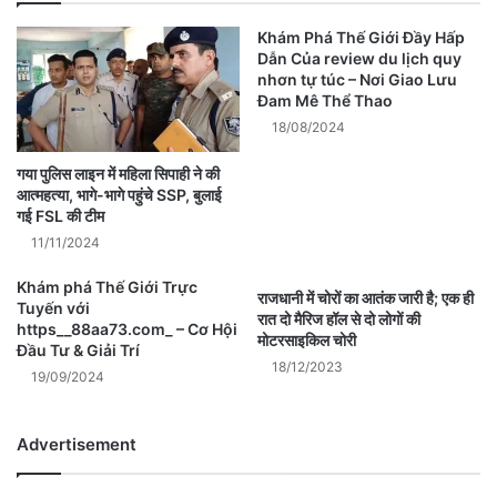
Khám Phá Thế Giới Đầy Hấp
Dẫn Của review du lịch quy
nhơn tự túc – Nơi Giao Lưu
Đam Mê Thể Thao
18/08/2024
गया पुलिस लाइन में महिला सिपाही ने की
आत्महत्या, भागे-भागे पहुंचे SSP, बुलाई
गई FSL की टीम
11/11/2024
Khám phá Thế Giới Trực
राजधानी में चोरों का आतंक जारी है; एक ही
Tuyến với
रात दो मैरिज हॉल से दो लोगों की
https__88aa73.com_ – Cơ Hội
मोटरसाइकिल चोरी
Đầu Tư & Giải Trí
18/12/2023
19/09/2024
Advertisement