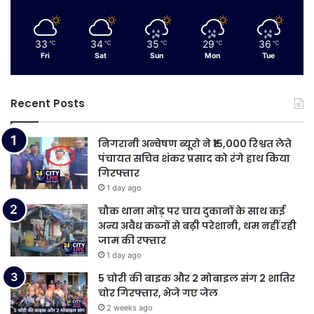
33
34
35
29
36
℃
℃
℃
℃
℃
Fri
Sat
Sun
Mon
Tue
Recent Posts
निगरानी अन्वेषण ब्यूरो ने ₹15,000 रिश्वत लेते
पंचायत सचिव शंकर प्रसाद को रंगे हाथ किया
गिरफ्तार
1 day ago
चौक थाना मोड़ पर चाय दुकानों के साथ कई
अन्य अवैध कब्जों से बढ़ी परेशानी, थम नहीं रही
जाम की रफ्तार
1 day ago
5 चोरी की बाइक और 2 मोबाइल संग 2 शातिर
चोर गिरफ्तार, भेजे गए जेल
2 weeks ago