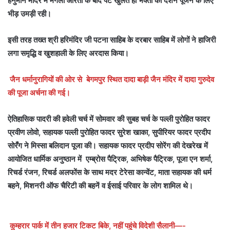
हनुमान मंदिर में मंगला आरती के बाद पट खुलते ही भक्तों की दर्शन पूजन के लिए
भीड़ उमड़ी रही।
इसी तरह तख्त श्री हरिमंदिर जी पटना साहिब के दरबार साहिब में लोगों ने हाजिरी
लगा समृद्धि व खुशहाली के लिए अरदास किया।
जैन धर्मानुरागियों की ओर से बेगमपुर स्थित दादा बाड़ी जैन मंदिर में दादा गुरुदेव
की पूजा अर्चना की गई।
ऐतिहासिक पादरी की हवेली चर्च में सोमवार की सुबह चर्च के पल्ली पुरोहित फादर
प्रवीण लोवो, सहायक पल्ली पुरोहित फादर सुरेश खाका, सुपीरियर फादर प्रदीप
सोरँग ने मिस्सा बलिदान पूजा की। सहायक फादर प्रदीप सोरेंग की देखरेख में
आयोजित धार्मिक अनुष्ठान में एम्ब्रोस पैट्रिक, अभिषेक पैट्रिक, पूजा एन शर्मा,
रिचर्ड रंजन, रिचर्ड अलफोंस के साथ मदर टेरेसा कान्वेंट, माता सहायक की धर्म
बहने, मिशनरी ऑफ चैरिटी की बहनें व ईसाई परिवार के लोग शामिल थे।
कुम्हरार पार्क में तीन हजार टिकट बिके, नहीं पहुंचे विदेशी सैलानी—-