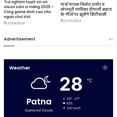
Trải nghiệm tuyệt vời với
पार्श्व गायक विनोद राठौर व
vision xám xi măng 2025 –
भोजपुरी गायिका दीपाली सहाय
Cổng game đỉnh cao cho
के गीतों पर झूमेंगे सिटीवासी
người chơi Việt
27/10/2023
31/08/2024
Advertisement
Weather
28
℃
Patna
33º - 27º
83%
3.67 km/h
Scattered Clouds