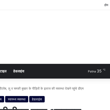
होम
℃
35
्टाइल
हेडलाइंस
Patna
ब, लू व चमकी बुखार के पीड़ितों के इलाज की व्यवस्था देखने पहुंचे डीएम
्य
स्वास्थ्य व्यवस्था
हेडलाइंस