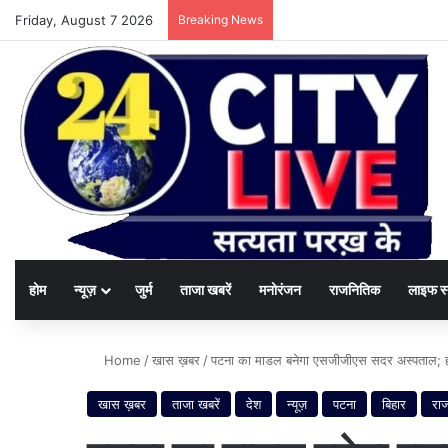
Friday, August 7 2026
Breaking News
होम
न्यूज़
जुर्म
ताजा खबरें
मनोरंजन
राजनितिक
लाइफ स
Home
/
खास ख़बर
/
पटना का माडल बनेगा एसजीजीएस सदर अस्पताल; हीटवे
खास ख़बर
ताजा खबरें
देश
न्यूज़
पटना
बिहार
राज