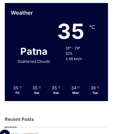
Weather
35
℃
Patna
35º - 29º
52%
4.98 km/h
Scattered Clouds
35
35
35
34
36
℃
℃
℃
℃
℃
Fri
Sat
Sun
Mon
Tue
Recent Posts