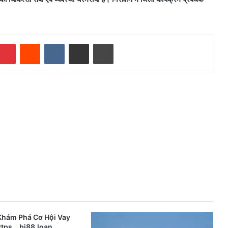
mblr
Pinterest
Reddit
VKontakte
Share via Email
Print
Khám Phá Cơ Hội Vay
ttps__bj88.loan_