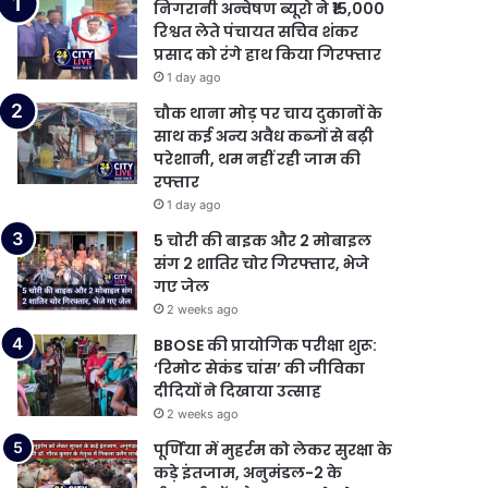
निगरानी अन्वेषण ब्यूरो ने ₹15,000
रिश्वत लेते पंचायत सचिव शंकर
प्रसाद को रंगे हाथ किया गिरफ्तार
1 day ago
चौक थाना मोड़ पर चाय दुकानों के
साथ कई अन्य अवैध कब्जों से बढ़ी
परेशानी, थम नहीं रही जाम की
रफ्तार
1 day ago
5 चोरी की बाइक और 2 मोबाइल
संग 2 शातिर चोर गिरफ्तार, भेजे
गए जेल
2 weeks ago
BBOSE की प्रायोगिक परीक्षा शुरू:
‘रिमोट सेकंड चांस’ की जीविका
दीदियों ने दिखाया उत्साह
2 weeks ago
पूर्णिया में मुहर्रम को लेकर सुरक्षा के
कड़े इंतजाम, अनुमंडल-2 के