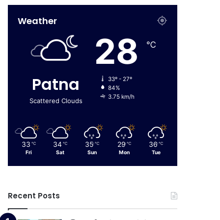
Weather
28
℃
Patna
33º - 27º
84%
3.75 km/h
Scattered Clouds
33
34
35
29
36
℃
℃
℃
℃
℃
Fri
Sat
Sun
Mon
Tue
Recent Posts