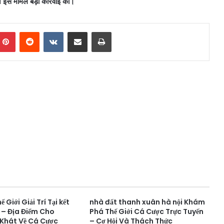
 इस मामले बड़ी कार्रवाई की।
mblr
Pinterest
Reddit
VKontakte
Share via Email
Print
Giới Giải Trí Tại kết
nhà đất thanh xuân hà nội Khám
t – Địa Điểm Cho
Phá Thế Giới Cá Cược Trực Tuyến
Khát Về Cá Cược
– Cơ Hội Và Thách Thức