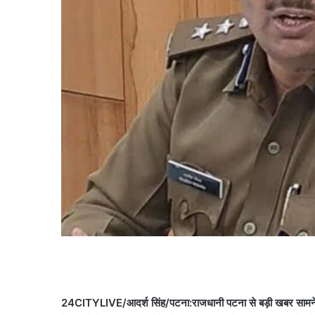
24CITYLIVE/आदर्श सिंह/पटना:राजधानी पटना से बड़ी खबर सामने आ रही