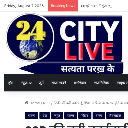
Friday, August 7 2026
Breaking News
शास्त्री भवन में गूंजा स्वच्छता का
होम
न्यूज़
जुर्म
ताजा खबरें
मनोरंजन
राजनितिक
लाइफ स
Home
/
घटना
/
SSP की बड़ी कार्रवाई, शिक्षा माफिया के फरार होने के माम
घटना
देश
न्यूज़
पटना
बिहार
राज्य
हेडलाइंस