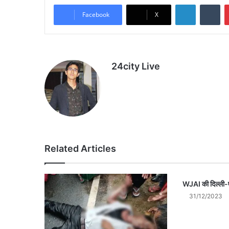
LinkedIn
Tu
Facebook
X
24city Live
Related Articles
WJAI की दिल्ली
31/12/2023