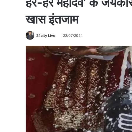
हर-हर महादेव’ के जयकारों स
खास इंतजाम
24city Live
22/07/2024