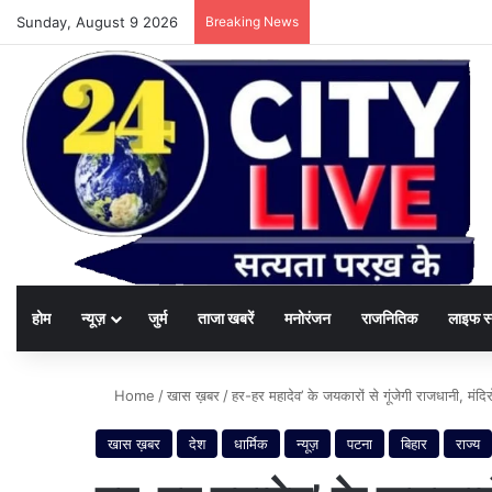
Sunday, August 9 2026
Breaking News
होम
न्यूज़
जुर्म
ताजा खबरें
मनोरंजन
राजनितिक
लाइफ स
Home
/
खास ख़बर
/
हर-हर महादेव’ के जयकारों से गूंजेगी राजधानी, मंदिर
खास ख़बर
देश
धार्मिक
न्यूज़
पटना
बिहार
राज्य