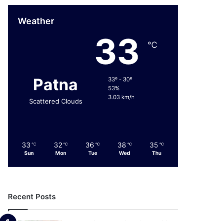
Weather
33
℃
Patna
33º - 30º
53%
3.03 km/h
Scattered Clouds
33
32
36
38
35
℃
℃
℃
℃
℃
Sun
Mon
Tue
Wed
Thu
Recent Posts