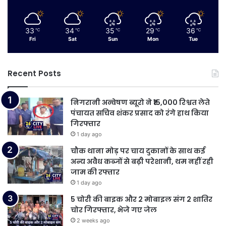
33
34
35
29
36
℃
℃
℃
℃
℃
Fri
Sat
Sun
Mon
Tue
Recent Posts
निगरानी अन्वेषण ब्यूरो ने ₹15,000 रिश्वत लेते
पंचायत सचिव शंकर प्रसाद को रंगे हाथ किया
गिरफ्तार
1 day ago
चौक थाना मोड़ पर चाय दुकानों के साथ कई
अन्य अवैध कब्जों से बढ़ी परेशानी, थम नहीं रही
जाम की रफ्तार
1 day ago
5 चोरी की बाइक और 2 मोबाइल संग 2 शातिर
चोर गिरफ्तार, भेजे गए जेल
2 weeks ago