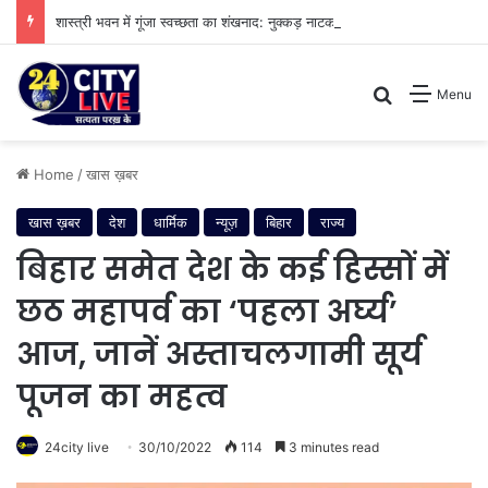
शास्त्री भवन में गूंजा स्वच्छता का शंखनाद: नुक्कड़ नाटक के जरिए विधायी विभाग ने पेश की मिसाल
Search for
Menu
Home
/
खास ख़बर
खास ख़बर
देश
धार्मिक
न्यूज़
बिहार
राज्य
बिहार समेत देश के कई हिस्सों में
छठ महापर्व का ‘पहला अर्घ्य’
आज, जानें अस्ताचलगामी सूर्य
पूजन का महत्व
24city live
30/10/2022
114
3 minutes read