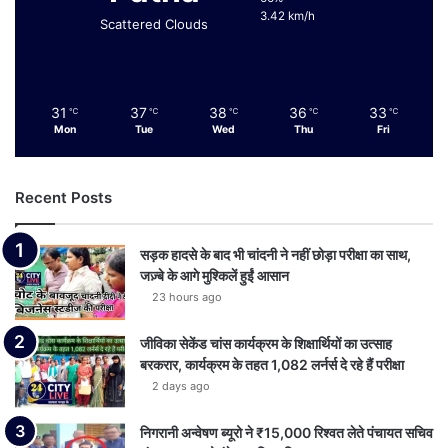
3.42 km/h
Scattered Clouds
31
37
38
36
33
℃
℃
℃
℃
℃
Mon
Tue
Wed
Thu
Fri
Recent Posts
सड़क हादसे के बाद भी चांदनी ने नहीं छोड़ा परीक्षा का साथ,
जज़्बे के आगे मुश्किलें हुईं आसान
23 hours ago
जीविका सेकेंड चांस कार्यक्रम के शिक्षार्थियों का उत्साह
बरकरार, कार्यक्रम के तहत 1,082 लर्नर्स दे रहे हैं परीक्षा
2 days ago
निगरानी अन्वेषण ब्यूरो ने ₹15,000 रिश्वत लेते पंचायत सचिव